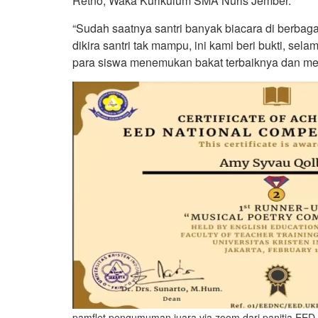
Retno, Waka Kurikulum SMA Nuris Jember.
“Sudah saatnya santri banyak biacara di berbaga
dikira santri tak mampu, ini kami beri bukti, s
para siswa menemukan bakat terbaiknya dan me
pamflet pengumuman juara via zoom dari panitia EED 