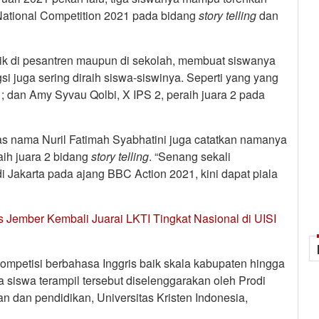
D National Competition 2021 pada bidang
story
telling
dan
aik di pesantren maupun di sekolah, membuat siswanya
gsi juga sering diraih siswa-siswinya. Seperti yang yang
 1; dan Amy Syvau Qolbi, X IPS 2, peraih juara 2 pada
tas nama Nuril Fatimah Syabhatini juga catatkan namanya
aih juara 2 bidang
story
telling
. “Senang sekali
 di Jakarta pada ajang BBC Action 2021, kini dapat piala
 Jember Kembali Juarai LKTI Tingkat Nasional di UISI
ompetisi berbahasa Inggris baik skala kabupaten hingga
a siswa terampil tersebut diselenggarakan oleh Prodi
an dan pendidikan, Universitas Kristen Indonesia,