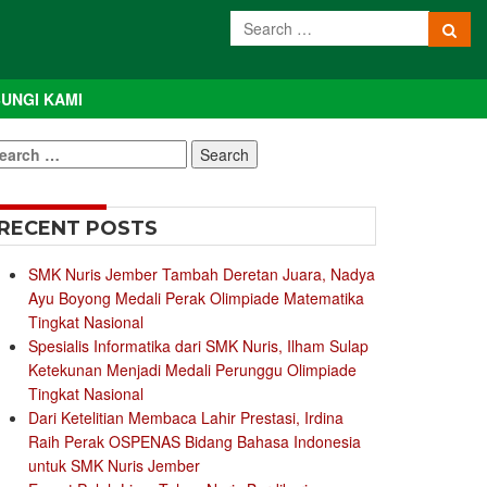
UNGI KAMI
earch
r:
RECENT POSTS
SMK Nuris Jember Tambah Deretan Juara, Nadya
Ayu Boyong Medali Perak Olimpiade Matematika
Tingkat Nasional
Spesialis Informatika dari SMK Nuris, Ilham Sulap
Ketekunan Menjadi Medali Perunggu Olimpiade
Tingkat Nasional
Dari Ketelitian Membaca Lahir Prestasi, Irdina
Raih Perak OSPENAS Bidang Bahasa Indonesia
untuk SMK Nuris Jember