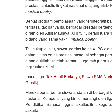
prestasi fantastis tingkat nasional di ajang EE
musical
poetry
.
Berkat program pembiasaan yang terintegratif b
terbiasa, tak hanya itu, berbagai prestasi bergen
diraih oleh Afini Maulaya, XI IPS 4, peraih juara
bidang yang sama yakni,
musical
poetry
.
Tak cukup di situ, siswa cerdas kelas X IPS 2 a
dalam tintas emas prestasi nasional sebagai per
alhamdulillah, setelah kemarin juga raih juara 1
lagi.” tukas Nuril.
(baca juga:
Tak Henti Berkarya, Siswa SMA Nuris
Gresik
)
Mereka benar-benar siswa andalan di berbagai k
nasional. Kompetisi yang kini dimenangi oleh tig
Pendidikan Bahasa Inggris, fakultas ilmu keguru
Jakarta.