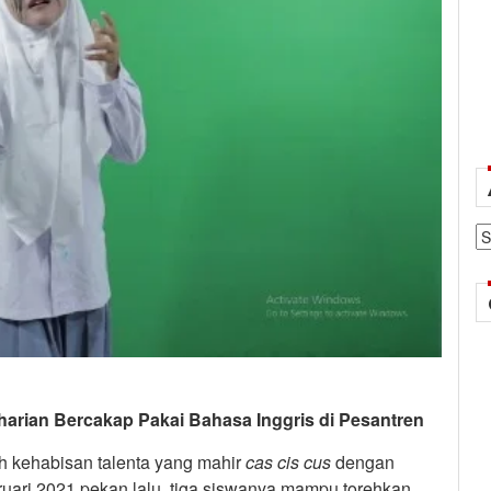
Ar
rian Bercakap Pakai Bahasa Inggris di Pesantren
h kehabisan talenta yang mahir
cas
cis
cus
dengan
ruari 2021 pekan lalu, tiga siswanya mampu torehkan