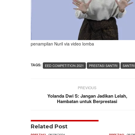
penampilan Nuril via video lomba
TAGS:
EED COMPETITION 2021
PRESTASI SANTRI
SANTRI
PREVIOUS
Yolanda Dwi S: Jangan Jadikan Lelah,
Hambatan untuk Berprestasi
Related Post
PRESTASI
08/08/2026
PRESTASI
08/08