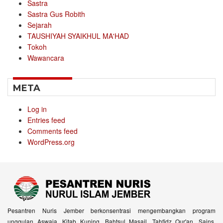
Sastra
Sastra Gus Robith
Sejarah
TAUSHIYAH SYAIKHUL MA'HAD
Tokoh
Wawancara
META
Log in
Entries feed
Comments feed
WordPress.org
Pesantren Nuris Jember berkonsentrasi mengembangkan program
unggulan Aswaja, Kitab Kuning, Bahtsul Masail, Tahfidz Qur'an, Sains,