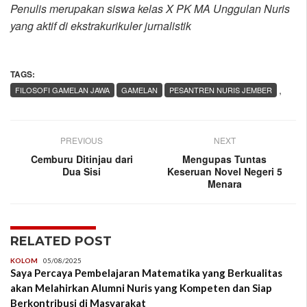
Penulis merupakan siswa kelas X PK MA Unggulan Nuris
yang aktif di ekstrakurikuler jurnalistik
TAGS:
,
FILOSOFI GAMELAN JAWA
GAMELAN
PESANTREN NURIS JEMBER
PREVIOUS
NEXT
Cemburu Ditinjau dari
Mengupas Tuntas
Dua Sisi
Keseruan Novel Negeri 5
Menara
RELATED POST
KOLOM
05/08/2025
Saya Percaya Pembelajaran Matematika yang Berkualitas
akan Melahirkan Alumni Nuris yang Kompeten dan Siap
Berkontribusi di Masyarakat