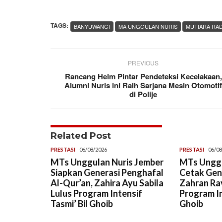
TAGS:
BANYUWANGI
MA UNGGULAN NURIS
MUTIARA RA
PREVIOUS
Rancang Helm Pintar Pendeteksi Kecelakaan,
Alumni Nuris ini Raih Sarjana Mesin Otomoti
di Polije
Related Post
PRESTASI
06/08/2026
PRESTASI
06/08
MTs Unggulan Nuris Jember
MTs Unggu
Siapkan Generasi Penghafal
Cetak Gene
Al-Qur’an, Zahira Ayu Sabila
Zahran Rav
Lulus Program Intensif
Program In
Tasmi’ Bil Ghoib
Ghoib