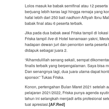
Lolos masuk ke babak semifinal atau 12 peserta 
berjuang lebih keras lagi hingga remaja yang ko
hafal lebih dari 250 bait
nadhom
Alfiyah Ibnu Ma
babak final atau 6 peserta terbaik.
Jika pada dua babak awal Friska tampil di loka
Friska tampil
live
di Hotel kenamaan yakni, Meote
hadapan dewan juri dan penonton serta peserta 
didapuk sebagai juara 2.
“Alhamdulillah senang sekali, sempat dikomentar
finalis terbaik yang berpengalaman. Saya bisa
Dan senangnya lagi, dua juara utama dapat kont
sponsor.” Tukas Friska.
Konon, pertengahan Bulan Maret 2021 setelah 
pelajaran 2021/2022, Friska punya agenda syuti
tahun ini selangkah menjadi artis profesional s
tuai apresiasi.
[AF.Red]