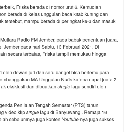
terbaik, Friska berada di nomor urut 6. Kemudian
non berada di kelas unggulan baca kitab kuning dan
lik tersebut, mampu berada di peringkat ke-3 dan masuk
si Mutiara Radio FM Jember, pada babak penentuan juara,
l Jember pada hari Sabtu, 13 Februari 2021. Di
lain secara terbatas, Friska tampil memukau hingga
i oleh dewan juri dan seru banget bisa bertemu para
 membanggakan MA Unggulan Nuris karena dapat juara 2.
rak eksklusif dan dibuatkan
single
lagu sendiri oleh
agenda Penilaian Tengah Semester (PTS) tahun
ng video klip
single
lagu di Banyuwangi. Remaja 16
etelah sebelumnya juga konten
Youtube
-nya juga sukses