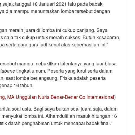
g sejak tanggal 18 Januari 2021 lalu pada babak
rnya dia mampu menuntaskan lomba tersebut dengan
an meraih juara di lomba ini cukup panjang. Saya
as saja tak cukup untuk meraih sukses. Butuh kesabaran,
a serta para guru jadi kunci atas keberhasilan ini.”
tersebut mampu mebuktikan talentanya yang luar biasa
tabene
tingkat umum. Peserta yang turut serta dalam
an, saat lomba berlangsung, Friska adalah peserta
 genap 16 tahun.
g, MA Unggulan Nuris Benar-Benar Go Internasional
)
tia soal usia. Bagi saya bukan soal juara saja, dalam
 menyukai lomba ini. Alhamdulillah masuk hitungan 16
itik darah penghabisan untuk mencapai babak final.”