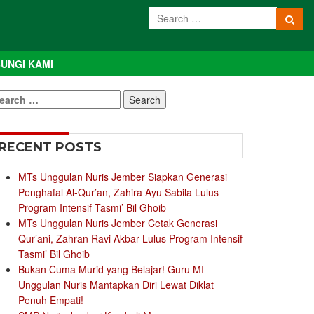
UNGI KAMI
earch
r:
RECENT POSTS
MTs Unggulan Nuris Jember Siapkan Generasi
Penghafal Al-Qur’an, Zahira Ayu Sabila Lulus
Program Intensif Tasmi’ Bil Ghoib
MTs Unggulan Nuris Jember Cetak Generasi
Qur’ani, Zahran Ravi Akbar Lulus Program Intensif
Tasmi’ Bil Ghoib
Bukan Cuma Murid yang Belajar! Guru MI
Unggulan Nuris Mantapkan Diri Lewat Diklat
Penuh Empati!