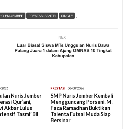
,
DIO FM JEMBER
PRESTASI SANTRI
SINGLE
NEXT
Luar Biasa! Siswa MTs Unggulan Nuris Bawa
f
Pulang Juara 1 dalam Ajang OMNAS 10 Tingkat
Kabupaten
/2026
PRESTASI
06/08/2026
lan Nuris Jember
SMP Nuris Jember Kembali
rasi Qur’ani,
Mengguncang Porseni, M.
i Akbar Lulus
Faza Ramadhan Buktikan
tensif Tasmi’ Bil
Talenta Futsal Muda Siap
Bersinar