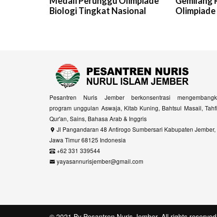
Medali Perunggu Olimpiade
Gemilang R
Biologi Tingkat Nasional
Olimpiade
Pesantren Nuris Jember berkonsentrasi mengembangk
program unggulan Aswaja, Kitab Kuning, Bahtsul Masail, Tahf
Qur'an, Sains, Bahasa Arab & Inggris
Jl Pangandaran 48 Antirogo Sumbersari Kabupaten Jember,
Jawa Timur 68125 Indonesia
+62 331 339544
yayasannurisjember@gmail.com
© 2021 By
Pesantren Nuris Jember
. All rights reserved