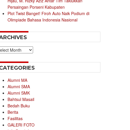
Hijau, M. Rizky Aziz Antar Tim Taklukkan
Persaingan Porseni Kabupaten
Plot Twist Banget! Firoh Auto Naik Podium di
Olimpiade Bahasa Indonesia Nasional
ARCHIVES
chives
CATEGORIES
Alumni MA
Alumni SMA
Alumni SMK
Bahtsul Masail
Bedah Buku
Berita
Fasilitas
GALERI FOTO