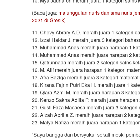
10. Mya Jauharoh meraih juara 1 kategori sains 
(Baca juga:
ma unggulan nuris dan sma nuris je
2021 di Gresik)
11. Chevy Abrary A.D. meraih juara 1 kategori ba
12. Izzat Haidar J. meraih juara 3 kategori bahas
13. Muhammad Anas meraih juara harapan 1 kate
14. Muhammad Anas meraih juara harapan 2 kate
15. Qotrunnada meraih juara 2 kategori sains kel
16. M. Alif meraih juara harapan 1 kategori mate
17. Afra Baziqa meraih juara 3 kategori matemati
18. Kirana Fajrin Putri Eka H. meraih juara 1 kate
19. Qiara Azmi M. meraih juara harapan 3 katego
20. Kenzo Sakha Adilla P. meraih juara harapan 
21. Gusti Faza Macaesa meraih juara 3 kategori
22. Aizah Aprilia Z. meraih juara harapan 2 kate
23. Malya Nafiza meraih juara harapan 1 kategor
“Saya bangga dan bersyukur sekali meski pembela