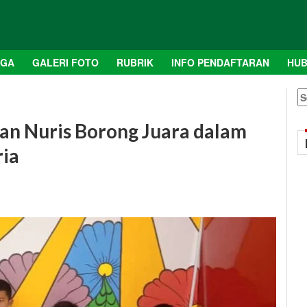
AGA
GALERI FOTO
RUBRIK
INFO PENDAFTARAN
HUB
S
fo
lan Nuris Borong Juara dalam
ria