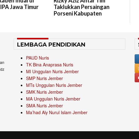
aden Ihdal di
Rizky Aziz Antar Tim
 IPA Jawa Timur
Taklukkan Persaingan
Porseni Kabupaten
LEMBAGA PENDIDIKAN
PAUD Nuris
an
TK Bina Anaprasa Nuris
idz
MI Unggulan Nuris Jember
SMP Nuris Jember
MTs Unggulan Nuris Jember
SMK Nuris Jember
MA Unggulan Nuris Jember
SMA Nuris Jember
Ma’had Aly Nurul Islam Jember
.