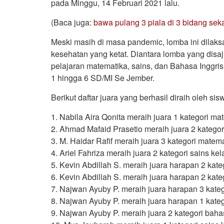
pada Minggu, 14 Februari 2021 lalu.
(Baca juga:
bawa pulang 3 piala di 3 bidang seka
Meski masih di masa pandemic, lomba ini dilaksa
kesehatan yang ketat. Diantara lomba yang disaj
pelajaran matematika, sains, dan Bahasa Inggris
1 hingga 6 SD/MI Se Jember.
Berikut daftar juara yang berhasil diraih oleh si
1. Nabila Aira Qonita meraih juara 1 kategori ma
2. Ahmad Mafaid Prasetio meraih juara 2 kategor
3. M. Haidar Rafif meraih juara 3 kategori matem
4. Ariel Fahriza meraih juara 2 kategori sains kel
5. Kevin Abdillah S. meraih juara harapan 2 kate
6. Kevin Abdillah S. meraih juara harapan 2 kate
7. Najwan Ayuby P. meraih juara harapan 3 kate
8. Najwan Ayuby P. meraih juara harapan 1 kateg
9. Najwan Ayuby P. meraih juara 2 kategori bahas