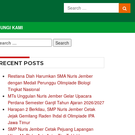
UNGI KAMI
earch
r:
RECENT POSTS
Restiana Diah Harumkan SMA Nuris Jember
dengan Medali Perunggu Olimpiade Biologi
Tingkat Nasional
MTs Unggulan Nuris Jember Gelar Upacara
Perdana Semester Ganjil Tahun Ajaran 2026/2027
Harapan 2 Berkilau, SMP Nuris Jember Cetak
Jejak Gemilang Raden Ihdal di Olimpiade IPA
Jawa Timur
SMP Nuris Jember Cetak Pejuang Lapangan