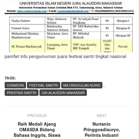
pamflet info pengumuman juara festival santri tingkat nasional
TAGS:
,
CSSMORA
FESTIVAL SANTRI
MA UNGGULAN NURIS
PRESTASI SANTRI
UIN ALAUDDIN MAKASSAR
PREVIOUS
NEXT
Raih Medali Ajang
Nurtanio
OMASDA Bidang
Pringgoadisuryo,
Bahasa Inggris, Siswa
Perintis Industri