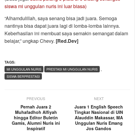
siswa mi unggulan nuris ini luar biasa)
“Alhamdulillah, saya senang bisa jadi juara. Semoga
nantinya bisa dapat juara lagi di lomba-lomba lainnya.
Keberhasilan ini membuat saya semakin semangat dalam
belajar,” ungkap Chevy.
[Red.Dev]
TAGS:
,
MI UNGGULAN NURIS
PRESTASI MI UNGGULAN NURIS
SISWA BERPRESTASI
PREVIOUS
NEXT
Pernah Juara 2
Juara 1 English Speech
Muhafadhoh Alfiyah
Tingkat Nasional di UIN
hingga Editor Buletin
Alauddin Makassar, MA
Gamis, Alumni Nuris ini
Unggulan Nuris Emang
Inspiratif
Jos Gandos