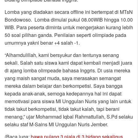
Lomba yang diadakan secara offline ini bertempat di MTsN
Bondowoso. Lomba dimulai pukul 08.00WIB hingga 10.00
WIB. Para peserta diminta untuk mengerjakan kurang lebih
50 soal pilihan ganda. Penilaian seperti olimpiade pada
umumnya yakni benar +4 salah -1.
“Alhamdulillah, kami bersyukur dan tentunya senang
sekali. Salah satu siswa kami dapat kembali menjadi juara
di ajang lomba olimpeade bahasa Inggris. Di usia mereka
yang maish sangat muda, saya merasakan semangat
mereka dalam belajar dan berkompetisi. Saya bangga
kepada anak-anak, semoga kedepannya hal ini dapat
memotivasi para siswa MI Unggulan Nuris yang lain untuk
tidak takut berkompetisi, tidak takut kalah, tapi berani
menang,” ujar Mohammad Iqbal Rahmattullah, S.Pd selaku
selaku staf M-Sains MI Unggulan Nuris Jember.
(Baca juga:
bawa pulang 3 piala di 3 bidang sekaligus