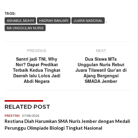
TAGS:
,
ASHABUL MUHYI
HADRAH BANJARI
JUARA NASIONAL
MA UNGGULAN NURIS
PREVIOUS
NEXT
Santri jadi TNI, Why
Dua Siswa MTs
Not? Dapat Predikat
Unggulan Nuris Rebut
Terbaik Kedua Tingkat
Juara Tilawatil Qur’an di
Daerah lalu Lolos Jadi
Ajang Bergengsi
Abdi Negara
SMADA Jember
RELATED POST
PRESTASI
07/08/2026
Restiana Diah Harumkan SMA Nuris Jember dengan Medali
Perunggu Olimpiade Biologi Tingkat Nasional