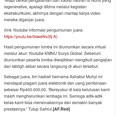
Tetapi berkat pengalaman dan tradisi hadrah di Nuris yang
regenerative, apalagi dibina melalui kegiatan
ekstrakurikuler, akhirnya dengan mantap karya video
mereka diganjar juara.
(link
Youtube
informasi pengumuman juara:
https://youtu.be/0sweNx3tj-A
)
Hasil pengumuman lomba ini diumumkan secara virtual
melalui akun
Youtube
KMNU Surya Global. Sebelum
diumumkan peserta lomba diwajibkan mengikuti pengajian
dan tabligh akbar secara langsung di akun tersebut.
Sebagai juara, tim hadrah bernama Ashabul Muhyi ini
mendapat piagam juara elektronik dan uang pembinaan
sebesar Rp400.000,00. “Bersyukur di kala kelulusan kami
masih mengharumkan lembaga ini. Semoga adik-adik
kelas kami bisa meneruskannya dan semakin banyak
prestasinya.” Tutup Sahrul.
[AF.Red]