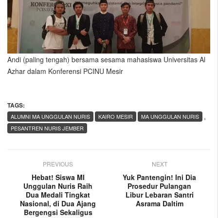
Andi (paling tengah) bersama sesama mahasiswa Universitas Al
Azhar dalam Konferensi PCINU Mesir
TAGS:
,
ALUMNI MA UNGGULAN NURIS
KAIRO MESIR
MA UNGGULAN NURIS
PESANTREN NURIS JEMBER
PREVIOUS
NEXT
Hebat! Siswa MI
Yuk Pantengin! Ini Dia
Unggulan Nuris Raih
Prosedur Pulangan
Dua Medali Tingkat
Libur Lebaran Santri
Nasional, di Dua Ajang
Asrama Daltim
Bergengsi Sekaligus