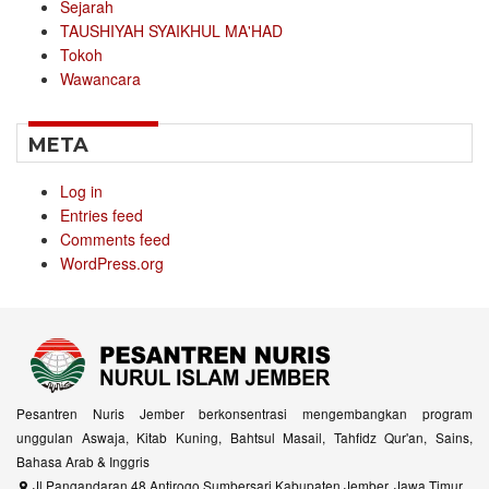
Sejarah
TAUSHIYAH SYAIKHUL MA'HAD
Tokoh
Wawancara
META
Log in
Entries feed
Comments feed
WordPress.org
Pesantren Nuris Jember berkonsentrasi mengembangkan program
unggulan Aswaja, Kitab Kuning, Bahtsul Masail, Tahfidz Qur'an, Sains,
Bahasa Arab & Inggris
Jl Pangandaran 48 Antirogo Sumbersari Kabupaten Jember, Jawa Timur