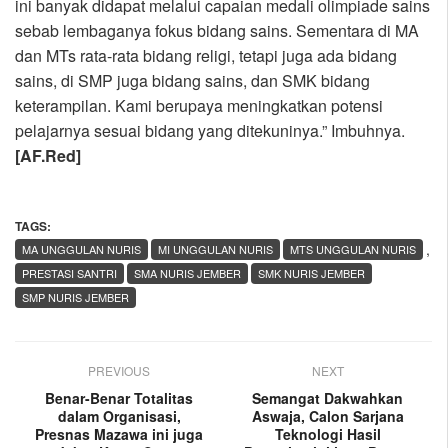
ini banyak didapat melalui capaian medali olimpiade sains
sebab lembaganya fokus bidang sains. Sementara di MA
dan MTs rata-rata bidang religi, tetapi juga ada bidang
sains, di SMP juga bidang sains, dan SMK bidang
keterampilan. Kami berupaya meningkatkan potensi
pelajarnya sesuai bidang yang ditekuninya.” Imbuhnya.
[AF.Red]
TAGS:
,
MA UNGGULAN NURIS
MI UNGGULAN NURIS
MTS UNGGULAN NURIS
PRESTASI SANTRI
SMA NURIS JEMBER
SMK NURIS JEMBER
SMP NURIS JEMBER
PREVIOUS
NEXT
Benar-Benar Totalitas
Semangat Dakwahkan
dalam Organisasi,
Aswaja, Calon Sarjana
Presnas Mazawa ini juga
Teknologi Hasil