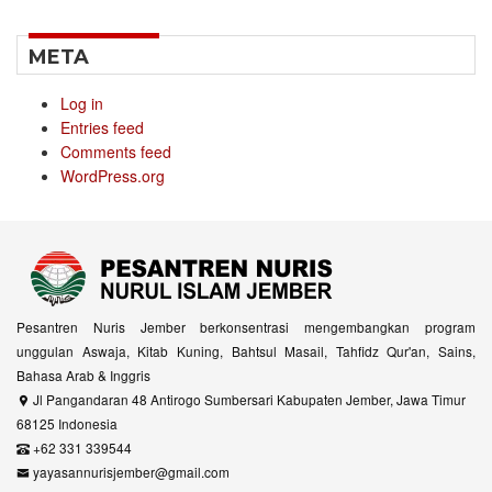
META
Log in
Entries feed
Comments feed
WordPress.org
Pesantren Nuris Jember berkonsentrasi mengembangkan program
unggulan Aswaja, Kitab Kuning, Bahtsul Masail, Tahfidz Qur'an, Sains,
Bahasa Arab & Inggris
Jl Pangandaran 48 Antirogo Sumbersari Kabupaten Jember, Jawa Timur
68125 Indonesia
+62 331 339544
yayasannurisjember@gmail.com