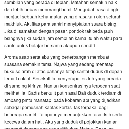
sembilan yang berada di tepian. Matahari semakin naik
dan lebih bebas menerangi bumi. Mengubah rasa dingin
menjadi sebuah kehangatan yang dirasakan oleh seluruh
makhluk. Aktifitas para santri menyiptakan suara bising.
Jika di samakan dengan pasar, pondok tak beda jauh
bsingnya jika sudah jam sembilan karna itulah waktu para
santri untuk belajar bersama ataupun sendiri.
Aroma asap serta abu yang berterbangan membuat
suasana semakin terisi. Najwa yang sedang menatap
buku sejarah di atas pahanya tetap santai duduk di depan
lemari coklat. Sesekali ia menyeruput es teh yang berada
di samping kirinya. Namun konsentrasinya terpecah saat
melihat Ila. Gadis berkulit putih asal Bali duduk terdiam di
ambang pintu manatap pada kobaran api yang dijadikan
sebagai pemusnah kaetas kertas tak terpakai bagi
beberapa santri. Tatapannya menunjukkan rasa risih serta
kecewa dalam hati. Aku yang duduk di pojokkan kamar
mengerti dengan apa yang difikirkan Najwa. Rasa iba