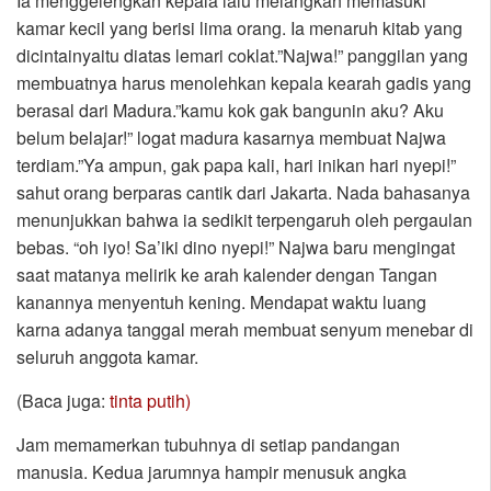
Ia menggelengkan kepala lalu melangkah memasuki
kamar kecil yang berisi lima orang. Ia menaruh kitab yang
dicintainyaitu diatas lemari coklat.”Najwa!” panggilan yang
membuatnya harus menolehkan kepala kearah gadis yang
berasal dari Madura.”kamu kok gak bangunin aku? Aku
belum belajar!” logat madura kasarnya membuat Najwa
terdiam.”Ya ampun, gak papa kali, hari inikan hari nyepi!”
sahut orang berparas cantik dari Jakarta. Nada bahasanya
menunjukkan bahwa ia sedikit terpengaruh oleh pergaulan
bebas. “oh iyo! Sa’iki dino nyepi!” Najwa baru mengingat
saat matanya melirik ke arah kalender dengan Tangan
kanannya menyentuh kening. Mendapat waktu luang
karna adanya tanggal merah membuat senyum menebar di
seluruh anggota kamar.
(Baca juga:
tinta putih)
Jam memamerkan tubuhnya di setiap pandangan
manusia. Kedua jarumnya hampir menusuk angka