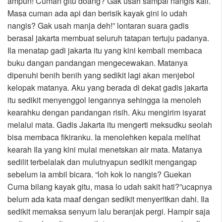
ampun! Cuman gitu doang? Gak usah sampai nangis kali.
Masa cuman ada api dan berisik kayak gini lo udah
nangis? Gak usah manja deh!” lontaran suara gadis
berasal jakarta membuat seluruh tatapan tertuju padanya.
Ila menatap gadi jakarta itu yang kini kembali membaca
buku dangan pandangan mengecewakan. Matanya
dipenuhi benih benih yang sedikit lagi akan menjebol
kelopak matanya. Aku yang berada di dekat gadis jakarta
itu sedikit menyenggol lengannya sehingga ia menoleh
kearahku dengan pandangan risih. Aku mengirim isyarat
melalui mata. Gadis Jakarta itu mengerti meksudku seolah
bisa membaca fikiranku. Ia menolehken kepala melihat
kearah Ila yang kini mulai menetskan air mata. Matanya
sedilit terbelalak dan mulutnyapun sedikit mengangap
sebelum ia ambil bicara. “loh kok lo nangis? Guekan
Cuma bilang kayak gitu, masa lo udah sakit hati?”ucapnya
belum ada kata maaf dengan sedikit menyeritkan dahi. Ila
sedikit memaksa senyum lalu beranjak pergi. Hampir saja