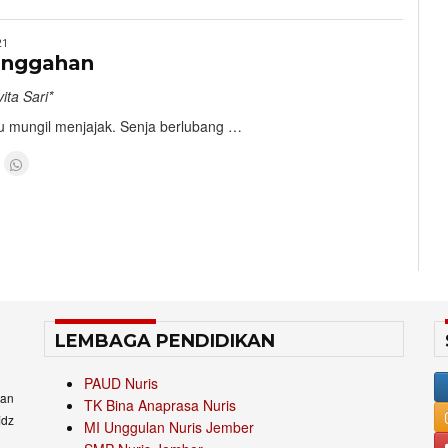
21
singgahan
ita Sari*
u mungil menjajak. Senja berlubang …
LEMBAGA PENDIDIKAN
PAUD Nuris
an
TK Bina Anaprasa Nuris
idz
MI Unggulan Nuris Jember