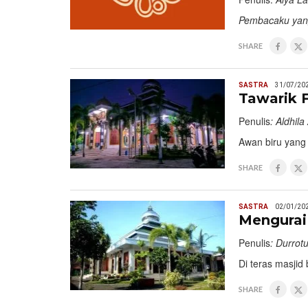
Pembacaku yan
SHARE
SASTRA
31/07/20
Tawarik 
Penulis
: Aldhil
Awan biru yan
SHARE
SASTRA
02/01/20
Mengurai
Penulis
: Durrot
Di teras masjid
SHARE