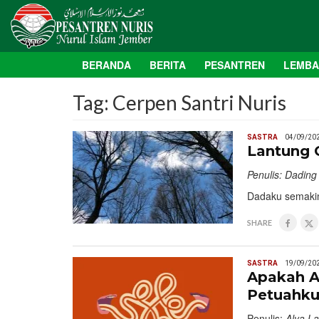
BERANDA
BERITA
PESANTREN
LEMB
Tag:
Cerpen Santri Nuris
SASTRA
04/09/20
Lantung 
Penulis: Dading
Dadaku semakin
SHARE
SASTRA
19/09/20
Apakah A
Petuahku
Penulis:
Alya Lat