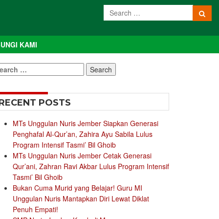
UNGI KAMI
earch
r:
RECENT POSTS
MTs Unggulan Nuris Jember Siapkan Generasi
Penghafal Al-Qur’an, Zahira Ayu Sabila Lulus
Program Intensif Tasmi’ Bil Ghoib
MTs Unggulan Nuris Jember Cetak Generasi
Qur’ani, Zahran Ravi Akbar Lulus Program Intensif
Tasmi’ Bil Ghoib
Bukan Cuma Murid yang Belajar! Guru MI
Unggulan Nuris Mantapkan Diri Lewat Diklat
Penuh Empati!