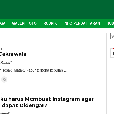
AGA
GALERI FOTO
RUBRIK
INFO PENDAFTARAN
HUB
S
fo
23
Cakrawala
 Pasha*
 sesak. Mataku kabur terkena kebulan …
22
ku harus Membuat Instagram agar
 dapat Didengar?
ifatul*