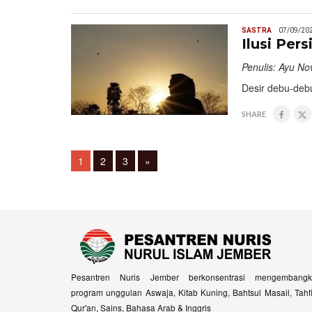
SASTRA
07/09/20
Ilusi Per
Penulis: Ayu Nov
Desir debu-deb
SHARE
Posts
Page
Page
Page
1
2
3
»
navigation
Pesantren Nuris Jember berkonsentrasi mengembangk
program unggulan Aswaja, Kitab Kuning, Bahtsul Masail, Tahf
Qur'an, Sains, Bahasa Arab & Inggris