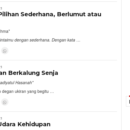
21
ilihan Sederhana, Berlumut atau
Fahma*
cintaimu dengan sederhana. Dengan kata
…
21
n Berkalung Senja
adiyatul Hasanah*
n degan ukiran yang begitu …
21
Udara Kehidupan