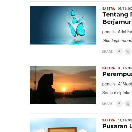
SASTRA
05/12/20
Tentang P
Berjamur
penulis: Arini 
“Aku ingin men
SHARE
SASTRA
05/12/20
Perempua
penulis:
Al Muqt
Senja diciptaka
SHARE
SASTRA
14/11/20
Pusaran 