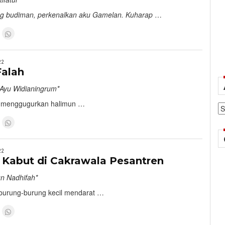
g budiman, perkenalkan aku Gamelan. Kuharap
…
22
Falah
a Ayu Widianingrum*
g menggugurkan halimun …
Ar
22
 Kabut di Cakrawala Pesantren
un Nadhifah*
 burung-burung kecil mendarat …