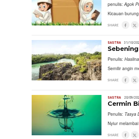
penulis:
Agok P
Kicauan burung 
SHARE
SASTRA
31/10/20
Sebening
Penulis:
Haslina
Semilir angin m
SHARE
SASTRA
20/09/20
Cermin B
Penulis:
Tasya D
Nyiur melambai
SHARE