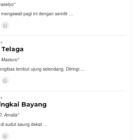
rasetyo*
mengawali pagi ini dengan semilir …
21
 Telaga
 Masturo*
engibas lembut ujung selendang. Diiringi …
21
ingkai Bayang
. Amalia*
 di sudut saung dekat …