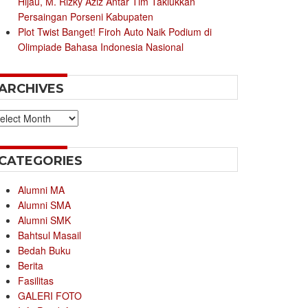
Hijau, M. Rizky Aziz Antar Tim Taklukkan
Persaingan Porseni Kabupaten
Plot Twist Banget! Firoh Auto Naik Podium di
Olimpiade Bahasa Indonesia Nasional
ARCHIVES
chives
CATEGORIES
Alumni MA
Alumni SMA
Alumni SMK
Bahtsul Masail
Bedah Buku
Berita
Fasilitas
GALERI FOTO