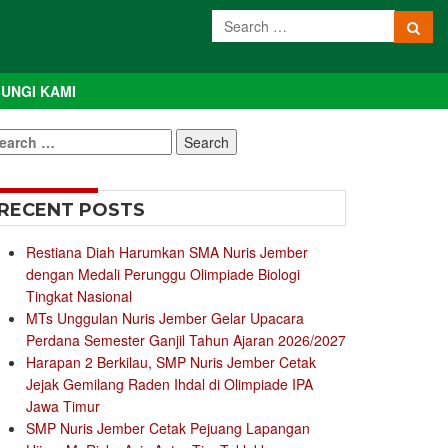
UNGI KAMI
earch
r:
RECENT POSTS
Restiana Diah Harumkan SMA Nuris Jember
dengan Medali Perunggu Olimpiade Biologi
Tingkat Nasional
MTs Unggulan Nuris Jember Gelar Upacara
Perdana Semester Ganjil Tahun Ajaran 2026/2027
Harapan 2 Berkilau, SMP Nuris Jember Cetak
Jejak Gemilang Raden Ihdal di Olimpiade IPA
Jawa Timur
SMP Nuris Jember Cetak Pejuang Lapangan