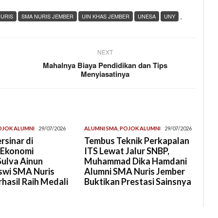
,
NURIS
SMA NURIS JEMBER
UIN KHAS JEMBER
UNESA
UNY
NEXT
Mahalnya Biaya Pendidikan dan Tips
Menyiasatinya
OJOK ALUMNI
29/07/2026
ALUMNI SMA
,
POJOK ALUMNI
29/07/2026
rsinar di
Tembus Teknik Perkapalan
 Ekonomi
ITS Lewat Jalur SNBP,
Sulva Ainun
Muhammad Dika Hamdani
swi SMA Nuris
Alumni SMA Nuris Jember
hasil Raih Medali
Buktikan Prestasi Sainsnya