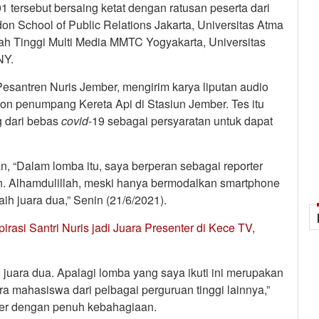
tersebut bersaing ketat dengan ratusan peserta dari
don School of Public Relations Jakarta, Universitas Atma
ah Tinggi Multi Media MMTC Yogyakarta, Universitas
NY.
Pesantren Nuris Jember, mengirim karya liputan audio
lon penumpang Kereta Api di Stasiun Jember. Tes itu
 dari bebas
covid
-19 sebagai persyaratan untuk dapat
n, “Dalam lomba itu, saya berperan sebagai reporter
n. Alhamdulillah, meski hanya bermodalkan smartphone
h juara dua,” Senin (21/6/2021).
irasi Santri Nuris jadi Juara Presenter di Kece TV,
 juara dua. Apalagi lomba yang saya ikuti ini merupakan
a mahasiswa dari pelbagai perguruan tinggi lainnya,”
ber dengan penuh kebahagiaan.