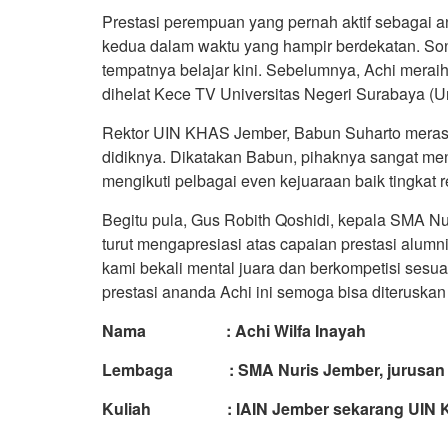
Prestasi perempuan yang pernah aktif sebagai a
kedua dalam waktu yang hampir berdekatan. S
tempatnya belajar kini. Sebelumnya, Achi meraih
dihelat Kece TV Universitas Negeri Surabaya (U
Rektor UIN KHAS Jember, Babun Suharto merasa 
didiknya. Dikatakan Babun, pihaknya sangat me
mengikuti pelbagai even kejuaraan baik tingkat r
Begitu pula, Gus Robith Qoshidi, kepala SMA N
turut mengapresiasi atas capaian prestasi alumn
kami bekali mental juara dan berkompetisi sesua
prestasi ananda Achi ini semoga bisa diteruskan 
Nama : Achi Wilfa Inayah
Lembaga : SMA Nuris Jember, jurusan I
Kuliah : IAIN Jember sekarang UIN KHas,