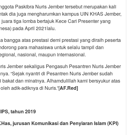
nggota Paskibra Nuris Jember tersebut merupakan kali
ontak dia juga mengharumkan kampus UIN KHAS Jember,
 juara tiga lomba bertajuk Kece Cari Presenter yang
nesa) pada April 2021lalu.
bangga atas prestasi demi prestasi yang diraih peserta
ndorong para mahasiswa untuk selalu tampil dan
egional, nasional, maupun internasional.
uris Jember sekaligus Pengasuh Pesantren Nuris Jember
inya. “Sejak nyantri di Pesantren Nuris Jember sudah
i bakat dan minatnya. Alhamdulillah kami bersyukur atas
oleh adik-adiknya di Nuris.”[
AF.Red]
PS, tahun 2019
 jurusan Komunikasi dan Penyiaran Islam (KPI)