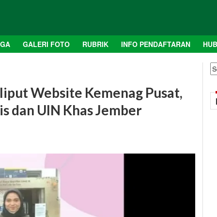
AGA
GALERI FOTO
RUBRIK
INFO PENDAFTARAN
HUB
S
fo
Diliput Website Kemenag Pusat,
s dan UIN Khas Jember