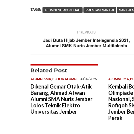
TAGS:
ALUMNI NURIS KULIAH
PRESTASI SANTRI
SANTRI 
PREVIOUS
Jadi Duta Hijab Jember Intelegensia 2021,
Alumni SMK Nuris Jember Multitalenta
Related Post
ALUMNI SMA
,
POJOK ALUMNI
30/07/2026
ALUMNI SMA
,
P
Dikenal Gemar Otak-Atik
Kembali Be
Barang, Ahmad Afwan
Olimpiade
Alumni SMA Nuris Jember
Nasional, 
Lolos Teknik Elektro
Rofiqoh Si
Universitas Jember
Jember Ber
Perak