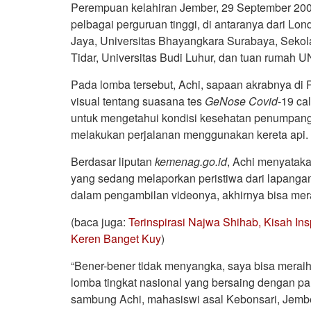
Perempuan kelahiran Jember, 29 September 2001 
pelbagai perguruan tinggi, di antaranya dari Lon
Jaya, Universitas Bhayangkara Surabaya, Sekol
Tidar, Universitas Budi Luhur, dan tuan rumah U
Pada lomba tersebut, Achi, sapaan akrabnya di 
visual tentang suasana tes
GeNose
Covid
-19 ca
untuk mengetahui kondisi kesehatan penumpang
melakukan perjalanan menggunakan kereta api.
Berdasar liputan
kemenag.go.id
, Achi menyataka
yang sedang melaporkan peristiwa dari lapanga
dalam pengambilan videonya, akhirnya bisa merai
(baca juga:
Terinspirasi Najwa Shihab, Kisah Insp
Keren Banget Kuy
)
“Bener-bener tidak menyangka, saya bisa meraih
lomba tingkat nasional yang bersaing dengan par
sambung Achi, mahasiswi asal Kebonsari, Jem