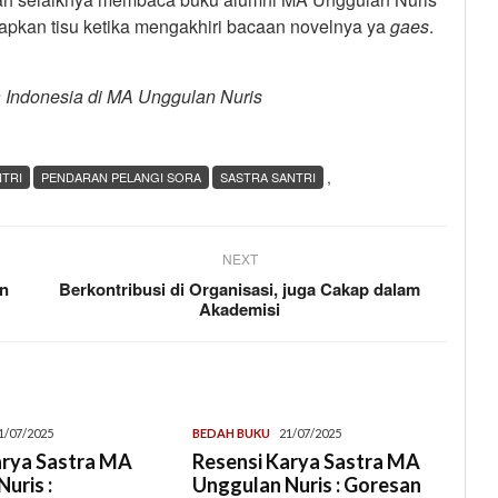
iapkan tisu ketika mengakhiri bacaan novelnya ya
gaes
.
ra Indonesia di MA Unggulan Nuris
,
TRI
PENDARAN PELANGI SORA
SASTRA SANTRI
NEXT
an
Berkontribusi di Organisasi, juga Cakap dalam
Akademisi
1/07/2025
BEDAH BUKU
21/07/2025
arya Sastra MA
Resensi Karya Sastra MA
uris :
Unggulan Nuris : Goresan