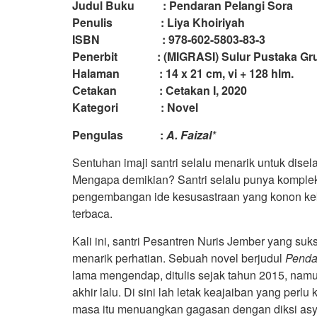
Judul Buku : Pendaran Pelangi Sora
Penulis : Liya Khoiriyah
ISBN : 978-602-5803-83-3
Penerbit : (MIGRASI) Sulur Pustaka Gr
Halaman : 14 x 21 cm, vi + 128 hlm.
Cetakan : Cetakan I, 2020
Kategori : Novel
Pengulas :
A. Faizal
*
Sentuhan imaji santri selalu menarik untuk dise
Mengapa demikian? Santri selalu punya kompleks
pengembangan ide kesusastraan yang konon keki
terbaca.
Kali ini, santri Pesantren Nuris Jember yang su
menarik perhatian. Sebuah novel berjudul
Penda
lama mengendap, ditulis sejak tahun 2015, namu
akhir lalu. Di sini lah letak keajaiban yang perlu
masa itu menuangkan gagasan dengan diksi asyi