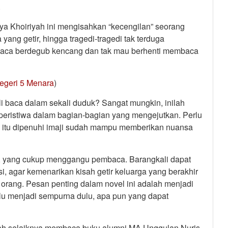
.
ya Khoiriyah ini mengisahkan “kecengilan” seorang
yang getir, hingga tragedi-tragedi tak terduga
aca berdegub kencang dan tak mau berhenti membaca
egeri 5 Menara
)
ali baca dalam sekali duduk? Sangat mungkin, inilah
peristiwa dalam bagian-bagian yang mengejutkan. Perlu
ala itu dipenuhi imaji sudah mampu memberikan nuansa
po, yang cukup menggangu pembaca. Barangkali dapat
isi, agar kemenarikan kisah getir keluarga yang berakhir
k orang. Pesan penting dalam novel ini adalah menjadi
rlu menjadi sempurna dulu, apa pun yang dapat
udah selaiknya membaca buku alumni MA Unggulan Nuris