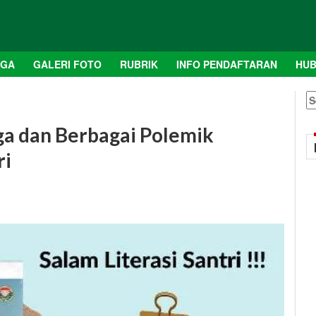
AGA
GALERI FOTO
RUBRIK
INFO PENDAFTARAN
HUB
S
fo
ga dan Berbagai Polemik
ri