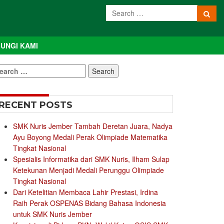
UNGI KAMI
earch
r:
RECENT POSTS
SMK Nuris Jember Tambah Deretan Juara, Nadya
Ayu Boyong Medali Perak Olimpiade Matematika
Tingkat Nasional
Spesialis Informatika dari SMK Nuris, Ilham Sulap
Ketekunan Menjadi Medali Perunggu Olimpiade
Tingkat Nasional
Dari Ketelitian Membaca Lahir Prestasi, Irdina
Raih Perak OSPENAS Bidang Bahasa Indonesia
untuk SMK Nuris Jember