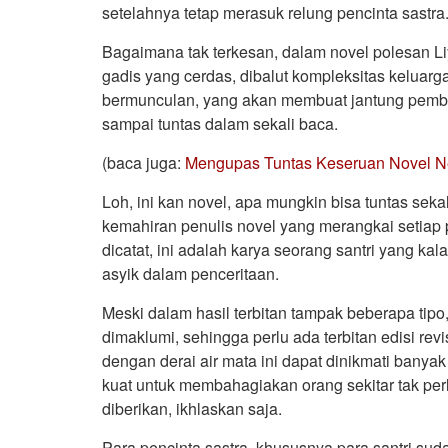
setelahnya tetap merasuk relung pencinta sastra
Bagaimana tak terkesan, dalam novel polesan Li
gadis yang cerdas, dibalut kompleksitas keluarga 
bermunculan, yang akan membuat jantung pemb
sampai tuntas dalam sekali baca.
(baca juga:
Mengupas Tuntas Keseruan Novel N
Loh, ini kan novel, apa mungkin bisa tuntas sek
kemahiran penulis novel yang merangkai setiap 
dicatat, ini adalah karya seorang santri yang k
asyik dalam penceritaan.
Meski dalam hasil terbitan tampak beberapa ti
dimaklumi, sehingga perlu ada terbitan edisi rev
dengan derai air mata ini dapat dinikmati banya
kuat untuk membahagiakan orang sekitar tak pe
diberikan, ikhlaskan saja.
Para pencinta sastra, khususnya para santri s