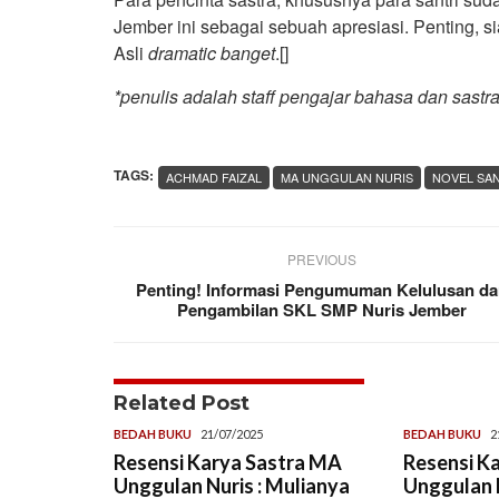
Jember ini sebagai sebuah apresiasi. Penting, s
Asli
dramatic
banget
.[]
*penulis adalah staff pengajar bahasa dan sast
TAGS:
ACHMAD FAIZAL
MA UNGGULAN NURIS
NOVEL SAN
PREVIOUS
Penting! Informasi Pengumuman Kelulusan d
Pengambilan SKL SMP Nuris Jember
Related Post
BEDAH BUKU
21/07/2025
BEDAH BUKU
2
Resensi Karya Sastra MA
Resensi K
Unggulan Nuris : Mulianya
Unggulan N