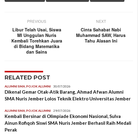
PREVIOUS
NEXT
Libur Telah Usai, Siswa
Cinta Sahabat Nabi
MI Unggulan Nuris
Muhammad SAW, Harus
Kembali Torehkan Juara
Tahu Alasan Ini
di Bidang Matematika
dan Sains
RELATED POST
ALUMNI SMA
,
POJOK ALUMNI
30/07/2026
Dikenal Gemar Otak-Atik Barang, Ahmad Afwan Alumni
SMA Nuris Jember Lolos Teknik Elektro Universitas Jember
ALUMNI SMA
,
POJOK ALUMNI
29/07/2026
Kembali Bersinar di Olimpiade Ekonomi Nasional, Sulva
Ainun Rofiqoh Siswi SMA Nuris Jember Berhasil Raih Medali
Perak