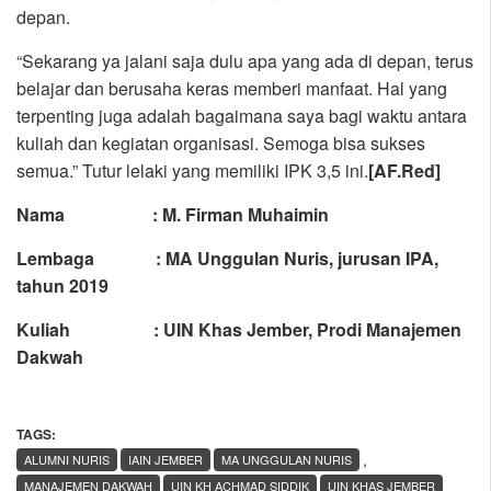
depan.
“Sekarang ya jalani saja dulu apa yang ada di depan, terus
belajar dan berusaha keras memberi manfaat. Hal yang
terpenting juga adalah bagaimana saya bagi waktu antara
kuliah dan kegiatan organisasi. Semoga bisa sukses
semua.” Tutur lelaki yang memiliki IPK 3,5 ini.
[AF.Red]
Nama : M. Firman Muhaimin
Lembaga : MA Unggulan Nuris, jurusan IPA,
tahun 2019
Kuliah : UIN Khas Jember, Prodi Manajemen
Dakwah
TAGS:
,
ALUMNI NURIS
IAIN JEMBER
MA UNGGULAN NURIS
MANAJEMEN DAKWAH
UIN KH ACHMAD SIDDIK
UIN KHAS JEMBER