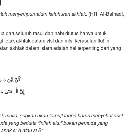
)
 untuk menyempurnakan
keluhuran akhlak
.
(HR. Al-Baihaqi,
ia dari seluruh rasul dan nabi diutus hanya untuk
etak akhlak dalam visi dan misi kerasulan itu! Ini
lan akhlak dalam Islam adalah hal terpenting dari yang
كُنْ اِبْنَ مَـن
إِنَّ الْــفَتَى مَـ
ak mulia, engkau
akan terpuji tanpa harus menyebut asal
uda yang berkata “inilah aku” bukan pemuda yang
anak si A atau si B”