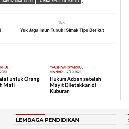
,
RAIS SYURIAH PCNU
TAUSIAH SYAIKHUL MAHAD
NEXT
i
Yuk Jaga Imun Tubuh! Simak Tips Berikut
IKHUL
TAUSHIYAH SYAIKHUL
/2025
MA'HAD
17/10/2024
alat untuk Orang
Hukum Adzan setelah
h Mati
Mayit Diletakkan di
Kuburan
LEMBAGA PENDIDIKAN