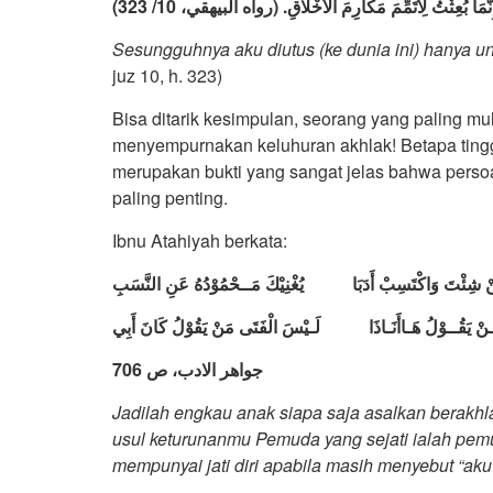
إِنَّمَا بُعِثْتُ لِأُتَمِّمَ مَكَارِمَ الْأَخْلَاقِ. (رواه البيهقي، 10/ 323
Sesungguhnya aku diutus (ke dunia ini) hanya
juz 10, h. 323)
Bisa ditarik kesimpulan, seorang yang paling mul
menyempurnakan keluhuran akhlak! Betapa tinggi l
merupakan bukti yang sangat jelas bahwa persoa
paling penting.
Ibnu Atahiyah berkata:
ْ شِئْتَ وَاكْتَسِبْ أَدَبَا
يُغْنِيْكَ مَــحْمُوْدُهُ عَنِ النَّسَبِ
نْ يَقُــوْلُ هَـاأَنَـاذَا
لَـيْسَ الْفَتَى مَنْ يَقُوْلُ كَانَ أَبِي
جواهر الادب، ص 706
Jadilah engkau anak siapa saja asalkan berakhl
usul keturunanmu Pemuda yang sejati ialah pem
mempunyai jati diri apabila masih menyebut “aku 