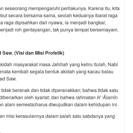
n seseorang mempengaruhi perilakunya. Karena itu, kita
ebut secara bersama-sama, seolah keduanya ibarat raga
a raga dipisahkan dari nyawa, ia menjadi bangkai;
a menjadi roh gentayangan, tak punya tempat bersemayam.
aw. (Visi dan Misi Profetik)
idah masyarakat masa Jahiliah yang keliru itulah, Nabi
nata kembali segala bentuk akidah yang kacau balau
mad Saw.
 tidak beranak dan tidak diperanakkan; bahwa tidak satu
dibenarkan oleh syariat; dan bahwa
rahmatan lil ‘Âlamîn
an alam semesta)harus diwujudkan dalam kehidupan ini.
n misi kerasulannya dalam salah satu sabdanya yang