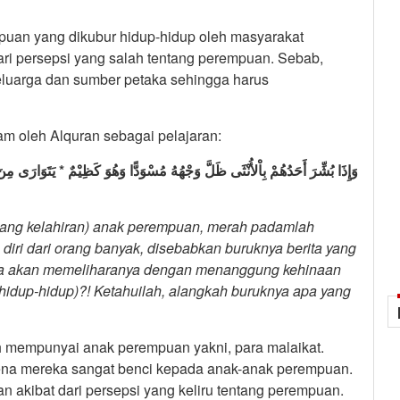
mpuan yang dikubur hidup-hidup oleh masyarakat
ir dari persepsi yang salah tentang perempuan. Sebab,
eluarga dan sumber petaka sehingga harus
ekam oleh Alquran sebagai pelajaran:
وَإِذَا بُشِّرَ أَحَدُهُمْ بِاْلأُنْثَى ظَلَّ وَجْهُهُ مُسْوَدًّا وَهُوَ كَظِيْمٌ * يَتَوَارَى مِ
ang kelahiran)
anak perempuan, merah padamlah
iri dari orang banyak, disebabkan buruknya berita yang
ia akan memeliharanya dengan menanggung kehinaan
idup-hidup)?! Ketahuilah, alangkah buruknya apa yang
h mempunyai anak perempuan yakni, para malaikat.
rena mereka sangat benci kepada anak-anak perempuan.
akibat dari persepsi yang keliru tentang perempuan.