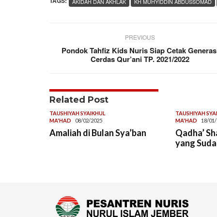
TAGS:
AKIDAH DAN AKHLAK
KH MUHYIDDIN ABDUSSOMAD
PREVIOUS
Pondok Tahfiz Kids Nuris Siap Cetak Generas
Cerdas Qur’ani TP. 2021/2022
Related Post
TAUSHIYAH SYAIKHUL
TAUSHIYAH SYA
MA'HAD
08/02/2025
MA'HAD
18/01
Amaliah di Bulan Sya’ban
Qadha’ Sh
yang Suda