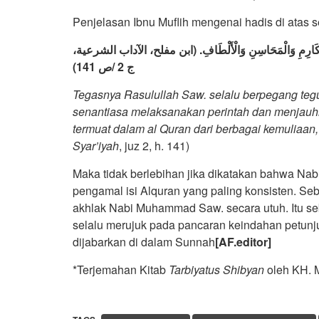
Penjelasan Ibnu Muflih mengenai hadis di atas s
ِ مِنَ الْمَكَارِمِ وَالْمَحَاسِنِ وَالْأَلْطَافِ. (ابن مفلح، الآداب الشرعية
ج 2 /ص 141)
Tegasnya Rasulullah Saw. selalu berpegang teg
senantiasa melaksanakan perintah dan menjauhi
termuat dalam al Quran dari berbagai kemuliaan
Syar’iyah
, juz 2, h. 141)
Maka tidak berlebihan jika dikatakan bahwa Na
pengamal isi Alquran yang paling konsisten. Se
akhlak Nabi Muhammad Saw. secara utuh. Itu s
selalu merujuk pada pancaran keindahan petunju
dijabarkan di dalam Sunnah
[AF.editor]
*Terjemahan Kitab
Tarbiyatus Shibyan
oleh KH. 