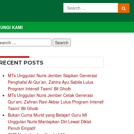
UNGI KAMI
earch
r:
RECENT POSTS
MTs Unggulan Nuris Jember Siapkan Generasi
Penghafal Al-Qur’an, Zahira Ayu Sabila Lulus
Program Intensif Tasmi’ Bil Ghoib
MTs Unggulan Nuris Jember Cetak Generasi
Qur’ani, Zahran Ravi Akbar Lulus Program Intensif
Tasmi’ Bil Ghoib
Bukan Cuma Murid yang Belajar! Guru MI
Unggulan Nuris Mantapkan Diri Lewat Diklat
Penuh Empati!