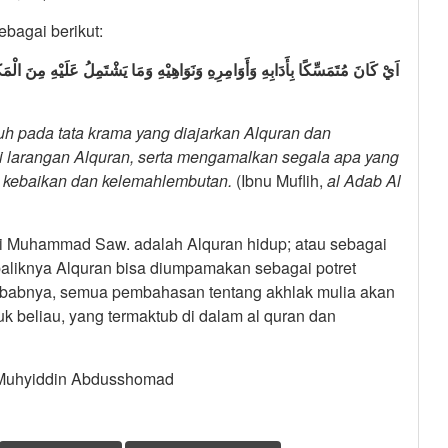
ebagai berikut:
اَيْ كَانَ مُتَمَسِّكًا بِأَدَابِهِ وَأَوَامِرِهِ وَنَوَاهِيْهِ وَمَا يَشْتَمِلُ عَلَيْه،
uh pada tata krama
yang diajarkan Alquran dan
 larangan Alquran, serta mengamalkan segala apa yang
, kebaikan dan kelemahlembutan.
(Ibnu Muflih,
al Adab Al
bi Muhammad Saw. adalah Alquran hidup; atau sebagai
baliknya Alquran bisa diumpamakan sebagai potret
ebabnya, semua pembahasan tentang akhlak mulia akan
k beliau, yang termaktub di dalam al quran dan
Muhyiddin Abdusshomad