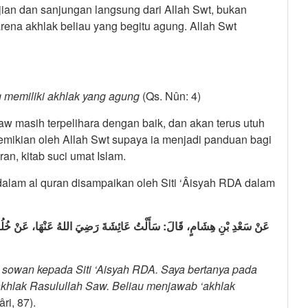
n dan sanjungan langsung dari Allah Swt, bukan
rena akhlak beliau yang begitu agung. Allah Swt
memiliki akhlak yang agung
(Qs. Nûn: 4)
 masih terpelihara dengan baik, dan akan terus utuh
demikian oleh Allah Swt supaya ia menjadi panduan bagi
an, kitab suci umat Islam.
alam al quran disampaikan oleh Siti ‘Âisyah RDA dalam
عَنْ سَعْدِ بْنِ هِشَامٍ، قَالَ: سَأَلْتُ عَائِشَةَ رَضِيَ اللهُ عَنْهَا، عَنْ خُلُق
h) sowan kepada
Siti ‘Aisyah RDA. Saya bertanya pada
hlak Rasulullah Saw. Beliau menjawab ‘akhlak
ri, 87).