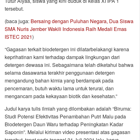
Tutur Alyaa, siswa yang kini duduk di kelas XI IPA 1
tersebut.
(baca juga:
Bersaing dengan Puluhan Negara, Dua Siswa
SMA Nuris Jember Wakili Indonesia Raih Medali Emas
ISTEC 2021
)
“Gagasan terkait biodetergen ini dilatarbelakangi karena
keprihatinan kami terhadap dampak lingkungan dari
detergen dewasa ini. Sebagaimana telah diketahui bahwa
selama dasawarsa terakhir penggunaan detergen
mengandung bahan kimia yang berdampak pada
pencemaran, butuh waktu lama untuk terurai, dan
mengancam pada kekayaan biotik dan kesehatan.”
Judul karya tulis ilmiah yang dilombakan adalah “Biruma:
Studi Potensi Efektivitas Penambahan Putri Malu pada
Biodetergen Daun Waru terhadap Peningkatan Kadar
Saponin”. Melalui kiriman video presentasi atas gagasan
tersebut, tepat pada tanggal 31 Juli 2021 lalu, karya