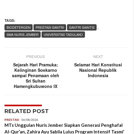
TAGS:
,
BIODETERGEN
PRESTASI SANTRI
SANTRI SAINTIS
SMA NURIS JEMBER
UNIVERSITAS TADULAKO
PREVIOUS
NEXT
Sejarah Hari Pramuka;
Selamat Hari Konstitusi
Keiinginan Soekarno
Nasional Republik
sampai Penamaan oleh
Indonesia
Sri Sultan
Hamengkubuwono IX
RELATED POST
PRESTASI
06/08/2026
MTs Unggulan Nuris Jember Siapkan Generasi Penghafal
Al-Qur’an, Zahira Ayu Sabila Lulus Program Intensif Tasmi’