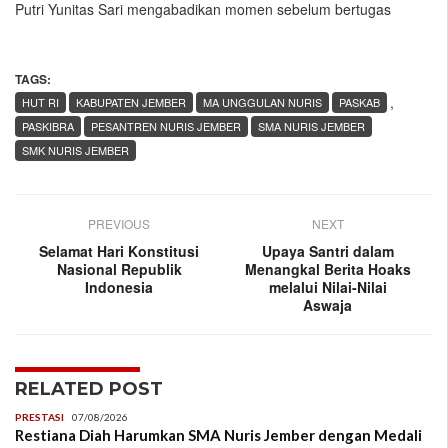
Putri Yunitas Sari mengabadikan momen sebelum bertugas
TAGS:
,
HUT RI
KABUPATEN JEMBER
MA UNGGULAN NURIS
PASKAB
PASKIBRA
PESANTREN NURIS JEMBER
SMA NURIS JEMBER
SMK NURIS JEMBER
PREVIOUS
NEXT
Selamat Hari Konstitusi
Upaya Santri dalam
Nasional Republik
Menangkal Berita Hoaks
Indonesia
melalui Nilai-Nilai
Aswaja
RELATED POST
PRESTASI
07/08/2026
Restiana Diah Harumkan SMA Nuris Jember dengan Medali