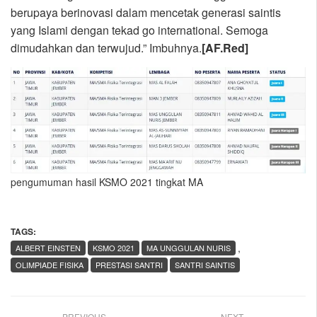
berupaya berinovasi dalam mencetak generasi saintis
yang Islami dengan tekad go international. Semoga
dimudahkan dan terwujud.” Imbuhnya.
[AF.Red]
pengumuman hasil KSMO 2021 tingkat MA
TAGS:
,
ALBERT EINSTEN
KSMO 2021
MA UNGGULAN NURIS
OLIMPIADE FISIKA
PRESTASI SANTRI
SANTRI SAINTIS
PREVIOUS
NEXT