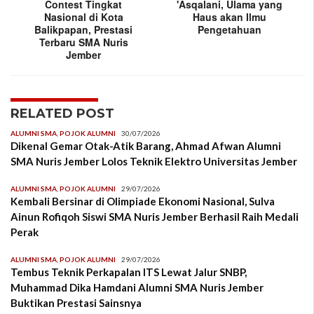
Contest Tingkat
'Asqalani, Ulama yang
Nasional di Kota
Haus akan Ilmu
Balikpapan, Prestasi
Pengetahuan
Terbaru SMA Nuris
Jember
RELATED POST
ALUMNI SMA
,
POJOK ALUMNI
30/07/2026
Dikenal Gemar Otak-Atik Barang, Ahmad Afwan Alumni
SMA Nuris Jember Lolos Teknik Elektro Universitas Jember
ALUMNI SMA
,
POJOK ALUMNI
29/07/2026
Kembali Bersinar di Olimpiade Ekonomi Nasional, Sulva
Ainun Rofiqoh Siswi SMA Nuris Jember Berhasil Raih Medali
Perak
ALUMNI SMA
,
POJOK ALUMNI
29/07/2026
Tembus Teknik Perkapalan ITS Lewat Jalur SNBP,
Muhammad Dika Hamdani Alumni SMA Nuris Jember
Buktikan Prestasi Sainsnya