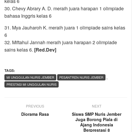
kelas 6
30. Chevy Abrary A. D. meraih juara harapan 1 olimpiade
bahasa Inggris kelas 6
31. Mya Jauharoh K. meraih juara 1 olimpiade sains kelas
6
32. Miftahul Jannah meraih juara harapan 2 olimpiade
sains kelas 6.
[Red.Dev]
TAGS:
,
MI UNGGULAN NURIS JEMBER
PESANTREN NURIS JEMBER
PRESTASI MI UNGGULAN NURIS
PREVIOUS
NEXT
Diorama Rasa
Siswa SMP Nuris Jember
Juga Borong Piala di
Ajang Indonesia
Berprestasi 8