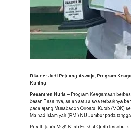
Dikader Jadi Pejuang Aswaja, Program Keag
Kuning
Pesantren Nuris
– Program Keagamaan berbasis
besar. Pasalnya, salah satu siswa terbaiknya ber
pada ajang Musabaqoh Qiroatul Kutub (MQK) se
Ma’had Islamiyah (RMI) NU Jember pada tanggal
Peraih juara MQK Kitab Fatkhul Qorib tersebut 