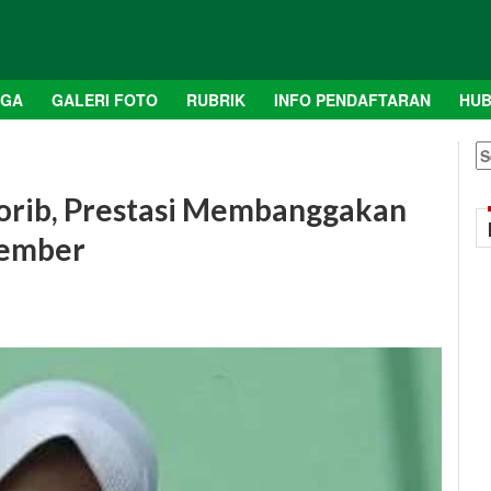
AGA
GALERI FOTO
RUBRIK
INFO PENDAFTARAN
HUB
S
fo
Qorib, Prestasi Membanggakan
Jember