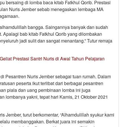
u bersaing di lomba baca kitab Fatkhul Qorib. Prestasi
gulan Nuris Jember sebab menegaskan lembaga MA
eagamaan.
a alhamdulillah bangga. Saingannya banyak dan sudah
 Apalagi bab kitab Fatkhul Qorib yang dilombakan
nyeluruh jadi sulit dan sangat menantang.” Tutur remaja
liat Prestasi Santri Nuris di Awal Tahun Pelajaran
di Pesantren Nuris Jember sebagai tuan rumah. Dalam
atusan peserta ikut terlibat dari berbagai pesantren
an piala dan uang pembinaan lomba ini juga
n lombanya yakni, tepat hari Kamis, 21 Oktober 2021
s Jember, turut berkomentar, “Alhamdulillah syukur kami
selalu membanggakan. Berkat juara ini semakin