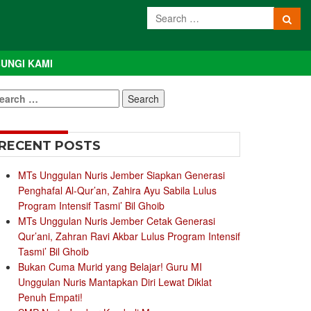
UNGI KAMI
earch
r:
RECENT POSTS
MTs Unggulan Nuris Jember Siapkan Generasi
Penghafal Al-Qur’an, Zahira Ayu Sabila Lulus
Program Intensif Tasmi’ Bil Ghoib
MTs Unggulan Nuris Jember Cetak Generasi
Qur’ani, Zahran Ravi Akbar Lulus Program Intensif
Tasmi’ Bil Ghoib
Bukan Cuma Murid yang Belajar! Guru MI
Unggulan Nuris Mantapkan Diri Lewat Diklat
Penuh Empati!