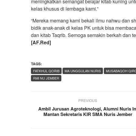
meningkatkan semangat belajar kitab kuning un
kelas khusus di lembaga kami.”
“Mereka memang kami bekali ilmu nahwu dan sho
bidik anak-anak di kelas PK untuk bisa membaca ki
dan kitab Taqrib. Semoga semakin berkah dan te
[AF.Red]
TAGS:
FATKHUL QORIB
MA UNGGULAN NURIS
MUSABAQOH QIR
RMI NU JEMBER
PREVIOUS
Ambil Jurusan Agroteknologi, Alumni Nuris In
Mantan Sekretaris KIR SMA Nuris Jember