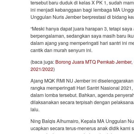
tersebut baru duduk di kelas X PK 1, sudah mamp
ini menjadi kebanggaan bagi lembaga MA Ung
Unggulan Nuris Jember berprestasi di bidang k
“Meski hanya dapat juara harapan 3, tetapi say
berpengalaman, sedangkan saya masih baru ikut.
dalam ajang yang memperingati hari santri ini me
cantik dan murah senyum ini.
(baca juga:
Borong Juara MTQ Pemkab Jember, Ge
2021/2022
)
Ajang MQK RMI NU Jember ini diselenggarakan 
rangka memperingati Hari Santri Nasional 2021, r
dalam lomba tersebut. Bahkan, agenda penyerah
dilaksanakan secara terpisah dengan pelaksanaa
lalu.
Ning Balqis Alhumairo, Kepala MA Unggulan Nuri
ucapkan secara terus-menerus anak didik kami 