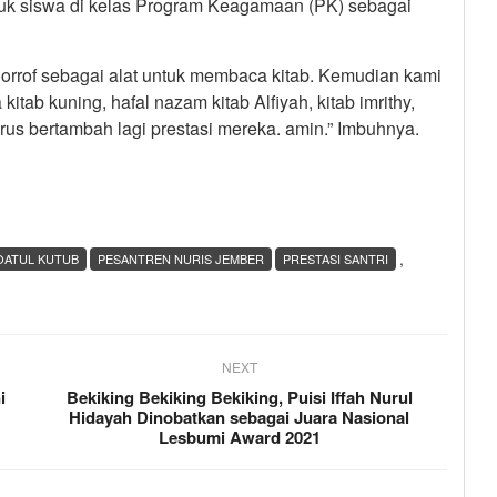
tuk siswa di kelas Program Keagamaan (PK) sebagai
rrof sebagai alat untuk membaca kitab. Kemudian kami
tab kuning, hafal nazam kitab Alfiyah, kitab imrithy,
rus bertambah lagi prestasi mereka. amin.” Imbuhnya.
,
OATUL KUTUB
PESANTREN NURIS JEMBER
PRESTASI SANTRI
NEXT
i
Bekiking Bekiking Bekiking, Puisi Iffah Nurul
Hidayah Dinobatkan sebagai Juara Nasional
Lesbumi Award 2021