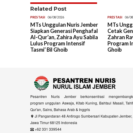
Related Post
PRESTASI
06/08/2026
PRESTASI
06/08
MTs Unggulan Nuris Jember
MTs Unggu
Siapkan Generasi Penghafal
Cetak Gene
Al-Qur’an, Zahira Ayu Sabila
Zahran Rav
Lulus Program Intensif
Program In
Tasmi’ Bil Ghoib
Ghoib
Pesantren Nuris Jember berkonsentrasi mengembangk
program unggulan Aswaja, Kitab Kuning, Bahtsul Masail, Tahf
Qur'an, Sains, Bahasa Arab & Inggris
Jl Pangandaran 48 Antirogo Sumbersari Kabupaten Jember,
Jawa Timur 68125 Indonesia
+62 331 339544