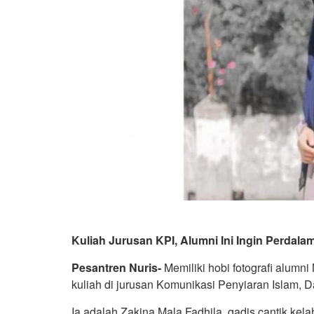
Kuliah Jurusan KPI, Alumni Ini Ingin Perdala
Pesantren Nuris-
Memiliki hobi fotografi alumni
kuliah di jurusan Komunikasi Penyiaran Islam, D
Ia adalah Zakina Mala Fadhila, gadis cantik kela