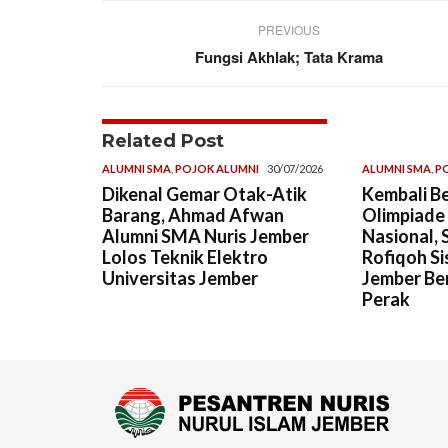
PREVIOUS
Fungsi Akhlak; Tata Krama
Related Post
ALUMNI SMA
,
POJOK ALUMNI
30/07/2026
ALUMNI SMA
,
P
Dikenal Gemar Otak-Atik
Kembali Be
Barang, Ahmad Afwan
Olimpiade
Alumni SMA Nuris Jember
Nasional, 
Lolos Teknik Elektro
Rofiqoh Si
Universitas Jember
Jember Ber
Perak