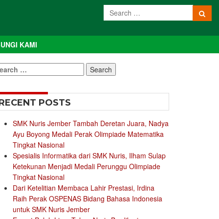
UNGI KAMI
earch
r:
RECENT POSTS
SMK Nuris Jember Tambah Deretan Juara, Nadya
Ayu Boyong Medali Perak Olimpiade Matematika
Tingkat Nasional
Spesialis Informatika dari SMK Nuris, Ilham Sulap
Ketekunan Menjadi Medali Perunggu Olimpiade
Tingkat Nasional
Dari Ketelitian Membaca Lahir Prestasi, Irdina
Raih Perak OSPENAS Bidang Bahasa Indonesia
untuk SMK Nuris Jember