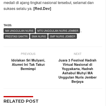
medali di ajang tingkat nasional tersebut, selamat dan
sukses selalu ya.
[Red.Dev]
TAGS:
,
MA UNGGULAN NURIS
MTS UNGGULAN NURIS JEMBER
PRESTASI SANTRI
SMA NURIS
SMP NURIS JEMBER
PREVIOUS
NEXT
Idolakan Sri Mulyani,
Juara 3 Festival Hadrah
Alumni Ini Tak Takut
Virtual Nasional di
Bermimpi
Yogyakarta, Hadrah
Ashabul Muhyi MA
Unggulan Nuris Jember
Berjaya
RELATED POST