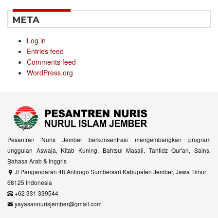
META
Log in
Entries feed
Comments feed
WordPress.org
Pesantren Nuris Jember berkonsentrasi mengembangkan program
unggulan Aswaja, Kitab Kuning, Bahtsul Masail, Tahfidz Qur'an, Sains,
Bahasa Arab & Inggris
Jl Pangandaran 48 Antirogo Sumbersari Kabupaten Jember, Jawa Timur
68125 Indonesia
+62 331 339544
yayasannurisjember@gmail.com