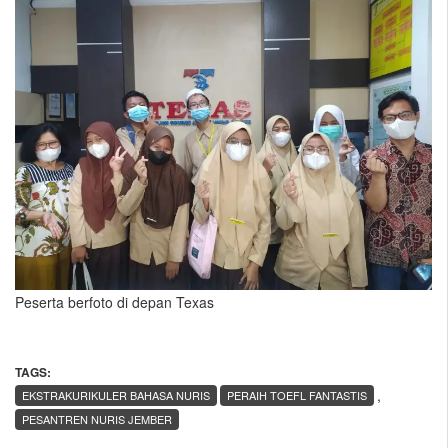
Peserta berfoto di depan Texas
TAGS:
,
EKSTRAKURIKULER BAHASA NURIS
PERAIH TOEFL FANTASTIS
PESANTREN NURIS JEMBER