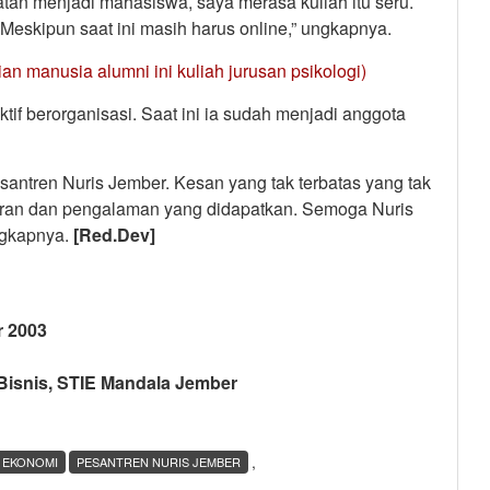
atan menjadi mahasiswa, saya merasa kuliah itu seru.
eskipun saat ini masih harus online,” ungkapnya.
dian manusia alumni ini kuliah jurusan psikologi)
tif berorganisasi. Saat ini ia sudah menjadi anggota
santren Nuris Jember. Kesan yang tak terbatas yang tak
aran dan pengalaman yang didapatkan. Semoga Nuris
ngkapnya.
[Red.Dev]
r 2003
Bisnis, STIE Mandala Jember
,
S EKONOMI
PESANTREN NURIS JEMBER