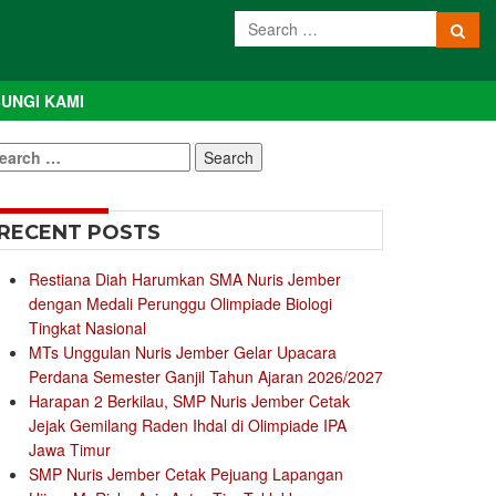
UNGI KAMI
earch
r:
RECENT POSTS
Restiana Diah Harumkan SMA Nuris Jember
dengan Medali Perunggu Olimpiade Biologi
Tingkat Nasional
MTs Unggulan Nuris Jember Gelar Upacara
Perdana Semester Ganjil Tahun Ajaran 2026/2027
Harapan 2 Berkilau, SMP Nuris Jember Cetak
Jejak Gemilang Raden Ihdal di Olimpiade IPA
Jawa Timur
SMP Nuris Jember Cetak Pejuang Lapangan