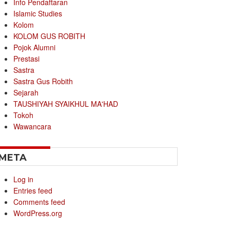
Info Pendaftaran
Islamic Studies
Kolom
KOLOM GUS ROBITH
Pojok Alumni
Prestasi
Sastra
Sastra Gus Robith
Sejarah
TAUSHIYAH SYAIKHUL MA'HAD
Tokoh
Wawancara
META
Log in
Entries feed
Comments feed
WordPress.org