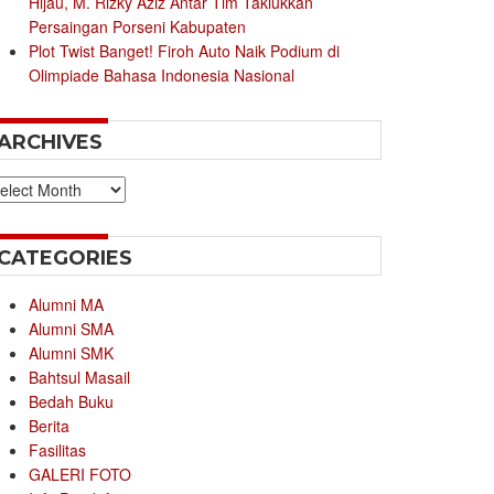
Hijau, M. Rizky Aziz Antar Tim Taklukkan
Persaingan Porseni Kabupaten
Plot Twist Banget! Firoh Auto Naik Podium di
Olimpiade Bahasa Indonesia Nasional
ARCHIVES
chives
CATEGORIES
Alumni MA
Alumni SMA
Alumni SMK
Bahtsul Masail
Bedah Buku
Berita
Fasilitas
GALERI FOTO