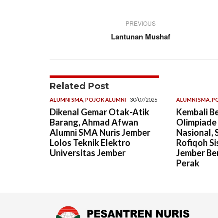
PREVIOUS
Lantunan Mushaf
Related Post
ALUMNI SMA
,
POJOK ALUMNI
30/07/2026
ALUMNI SMA
,
P
Dikenal Gemar Otak-Atik
Kembali Be
Barang, Ahmad Afwan
Olimpiade
Alumni SMA Nuris Jember
Nasional, 
Lolos Teknik Elektro
Rofiqoh Si
Universitas Jember
Jember Ber
Perak