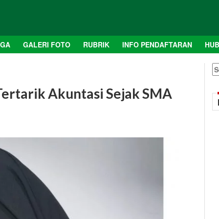
AGA
GALERI FOTO
RUBRIK
INFO PENDAFTARAN
HUB
S
fo
Tertarik Akuntasi Sejak SMA