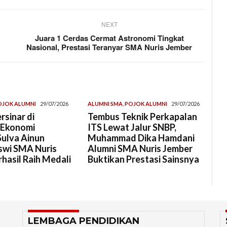
NEXT
Juara 1 Cerdas Cermat Astronomi Tingkat
Nasional, Prestasi Teranyar SMA Nuris Jember
OJOK ALUMNI
29/07/2026
ALUMNI SMA
,
POJOK ALUMNI
29/07/2026
rsinar di
Tembus Teknik Perkapalan
 Ekonomi
ITS Lewat Jalur SNBP,
Sulva Ainun
Muhammad Dika Hamdani
swi SMA Nuris
Alumni SMA Nuris Jember
hasil Raih Medali
Buktikan Prestasi Sainsnya
LEMBAGA PENDIDIKAN