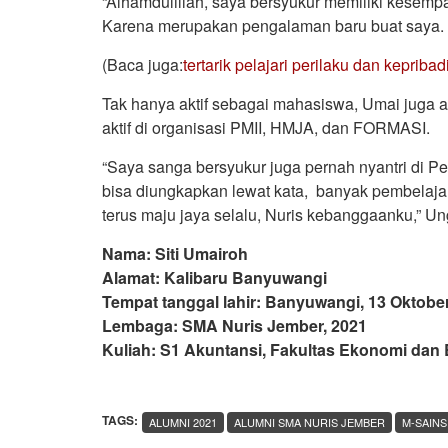
“Alhamdulillah, saya bersyukur memiliki kesemp
Karena merupakan pengalaman baru buat saya. M
(Baca juga:
tertarik pelajari perilaku dan kepriba
Tak hanya aktif sebagai mahasiswa, Umai juga ak
aktif di organisasi PMII, HMJA, dan FORMASI.
“Saya sanga bersyukur juga pernah nyantri di Pe
bisa diungkapkan lewat kata, banyak pembelaj
terus maju jaya selalu, Nuris kebanggaanku,” U
Nama: Siti Umairoh
Alamat: Kalibaru Banyuwangi
Tempat tanggal lahir: Banyuwangi, 13 Oktobe
Lembaga: SMA Nuris Jember, 2021
Kuliah: S1 Akuntansi, Fakultas Ekonomi dan 
TAGS:
ALUMNI 2021
ALUMNI SMA NURIS JEMBER
M-SAIN