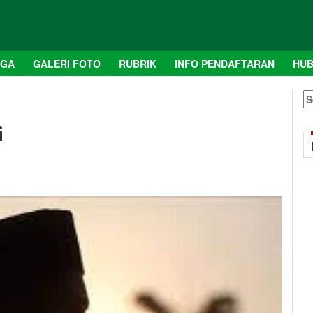
AGA
GALERI FOTO
RUBRIK
INFO PENDAFTARAN
HUB
S
fo
i