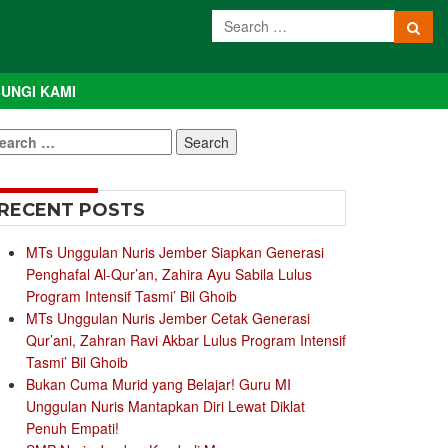
UNGI KAMI
earch
r:
RECENT POSTS
MTs Unggulan Nuris Jember Siapkan Generasi
Penghafal Al-Qur’an, Zahira Ayu Sabila Lulus
Program Intensif Tasmi’ Bil Ghoib
MTs Unggulan Nuris Jember Cetak Generasi
Qur’ani, Zahran Ravi Akbar Lulus Program Intensif
Tasmi’ Bil Ghoib
Bukan Cuma Murid yang Belajar! Guru MI
Unggulan Nuris Mantapkan Diri Lewat Diklat
Penuh Empati!