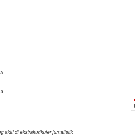
ta
ha
tif di ekstrakurikuler jurnalistik