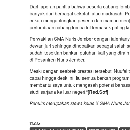
Dari laporan panitia bahwa peserta cabang lomba
banyak dari berbagai sekolah atau madrasah. Pe
cukup menguntungkan peserta dan mampu menja
perlombaan cabang lomba ini termasuk paling kom
Perwakilan SMA Nuris Jember dengan talentan
dewan juri sehingga dinobatkan sebagai salah sat
sudah kesekian bahkan puluhan kali yang dirai
di Pesantren Nuris Jember.
Meski dengan seabrek prestasi tersebut, Nuufal t
capai hingga detik ini. Itu semua berkah progra
membantu saya untuk mengasah potensi bahasa 
studi sarjana ke luar negeri.”
[Red.Sof]
Penulis merupakan siswa kelas X SMA Nuris Je
TAGS: