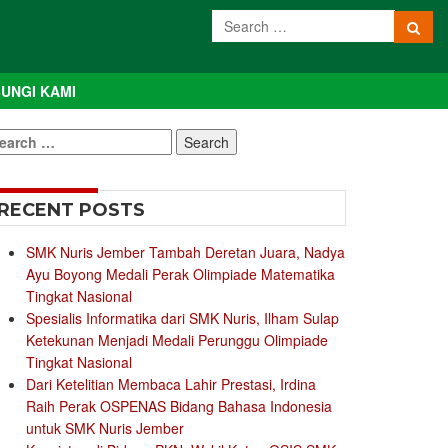
UNGI KAMI
earch
r:
RECENT POSTS
SMK Nuris Jember Tambah Deretan Juara, Nadya
Ayu Boyong Medali Perak Olimpiade Matematika
Tingkat Nasional
Spesialis Informatika dari SMK Nuris, Ilham Sulap
Ketekunan Menjadi Medali Perunggu Olimpiade
Tingkat Nasional
Dari Ketelitian Membaca Lahir Prestasi, Irdina
Raih Perak OSPENAS Bidang Bahasa Indonesia
untuk SMK Nuris Jember