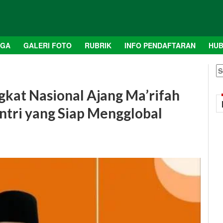
AGA
GALERI FOTO
RUBRIK
INFO PENDAFTARAN
HUB
S
fo
gkat Nasional Ajang Ma’rifah
antri yang Siap Mengglobal