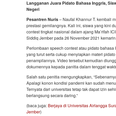
Langganan Juara Pidato Bahasa Inggris, Sisw
Negeri
Pesantren Nuris
– Naufal Khannur T. kembali
prestasi gemilangnya. Kali ini, siswa yang kini d
contest tingkat nasional dalam ajang Ma’rifah 
Siddiq Jember pada 26 November 2021 kemarin
Perlombaan speech contest atau pidato bahasa I
yang turut serta cukup menyiapkan materi pidat
penampilannya. Video tersebut kemudian diungga
dokumennya kepada panitia dalam tenggat wakt
Salah satu penitia mengungkapkan, “Sebenarnya
Apalagi konon kondisi pandemi kan sudah menur
Ternyata dari universitas tetap tak dapat izin s
berlangsung secara daring.”
(baca juga:
Berjaya di Universitas Airlangga S
Jember
)