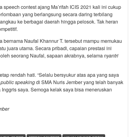
 speech contest ajang Ma’rifah ICIS 2021 kali ini cukup
rlombaan yang berlangsung secara daring terbilang
ngkau ke berbagai daerah hingga pelosok. Tak heran
petitif.
ya bernama Naufal Khannur T. tersebut mampu memukau
u juara utama. Secara pribadi, capaian prestasi ini
h oleh seorang Naufal, sapaan akrabnya, selama
nyantri
etap rendah hati. “Selalu bersyukur atas apa yang saya
m
public speaking
di SMA Nuris Jember yang telah banyak
Inggris saya. Semoga kelak saya bisa meneruskan
mber