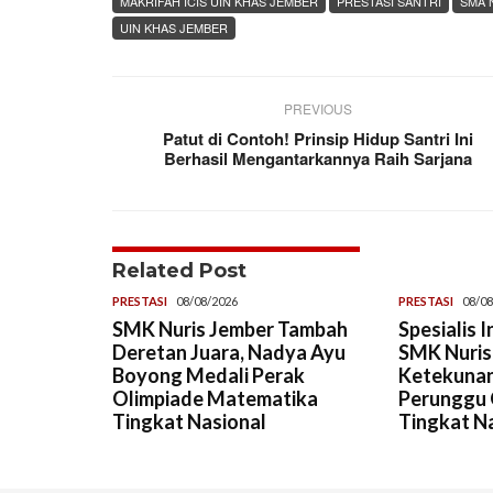
MAKRIFAH ICIS UIN KHAS JEMBER
PRESTASI SANTRI
SMA 
UIN KHAS JEMBER
PREVIOUS
Patut di Contoh! Prinsip Hidup Santri Ini
Berhasil Mengantarkannya Raih Sarjana
Related Post
PRESTASI
08/08/2026
PRESTASI
08/08
SMK Nuris Jember Tambah
Spesialis 
Deretan Juara, Nadya Ayu
SMK Nuris,
Boyong Medali Perak
Ketekunan
Olimpiade Matematika
Perunggu 
Tingkat Nasional
Tingkat N