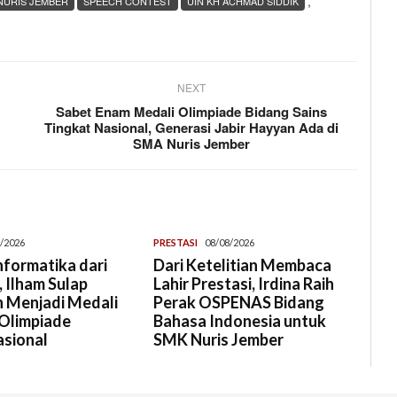
,
NURIS JEMBER
SPEECH CONTEST
UIN KH ACHMAD SIDDIK
NEXT
Sabet Enam Medali Olimpiade Bidang Sains
Tingkat Nasional, Generasi Jabir Hayyan Ada di
SMA Nuris Jember
/2026
PRESTASI
08/08/2026
Informatika dari
Dari Ketelitian Membaca
 Ilham Sulap
Lahir Prestasi, Irdina Raih
 Menjadi Medali
Perak OSPENAS Bidang
Olimpiade
Bahasa Indonesia untuk
asional
SMK Nuris Jember