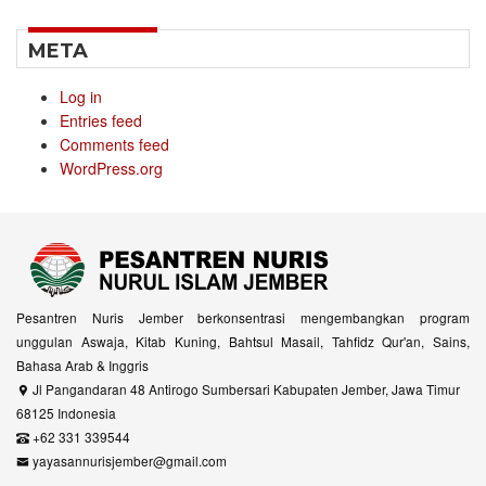
META
Log in
Entries feed
Comments feed
WordPress.org
Pesantren Nuris Jember berkonsentrasi mengembangkan program
unggulan Aswaja, Kitab Kuning, Bahtsul Masail, Tahfidz Qur'an, Sains,
Bahasa Arab & Inggris
Jl Pangandaran 48 Antirogo Sumbersari Kabupaten Jember, Jawa Timur
68125 Indonesia
+62 331 339544
yayasannurisjember@gmail.com