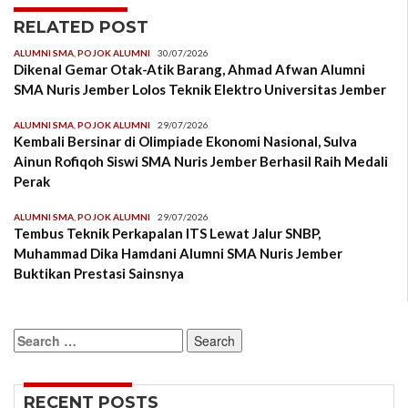
RELATED POST
ALUMNI SMA
,
POJOK ALUMNI
30/07/2026
Dikenal Gemar Otak-Atik Barang, Ahmad Afwan Alumni
SMA Nuris Jember Lolos Teknik Elektro Universitas Jember
ALUMNI SMA
,
POJOK ALUMNI
29/07/2026
Kembali Bersinar di Olimpiade Ekonomi Nasional, Sulva
Ainun Rofiqoh Siswi SMA Nuris Jember Berhasil Raih Medali
Perak
ALUMNI SMA
,
POJOK ALUMNI
29/07/2026
Tembus Teknik Perkapalan ITS Lewat Jalur SNBP,
Muhammad Dika Hamdani Alumni SMA Nuris Jember
Buktikan Prestasi Sainsnya
Search
for:
RECENT POSTS