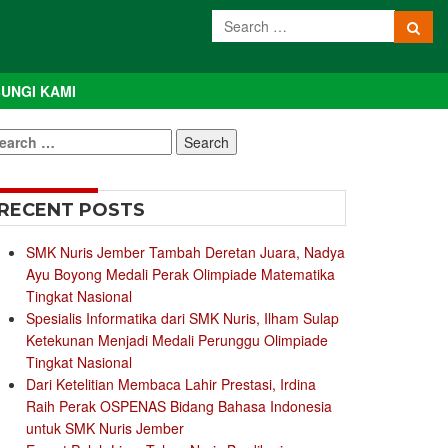
UNGI KAMI
earch
r:
RECENT POSTS
SMK Nuris Jember Tambah Deretan Juara, Nadya
Ayu Boyong Medali Perak Olimpiade Matematika
Tingkat Nasional
Spesialis Informatika dari SMK Nuris, Ilham Sulap
Ketekunan Menjadi Medali Perunggu Olimpiade
Tingkat Nasional
Dari Ketelitian Membaca Lahir Prestasi, Irdina
Raih Perak OSPENAS Bidang Bahasa Indonesia
untuk SMK Nuris Jember