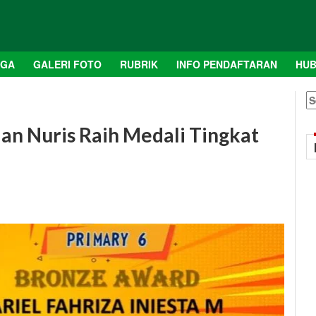
AGA
GALERI FOTO
RUBRIK
INFO PENDAFTARAN
HUB
S
fo
lan Nuris Raih Medali Tingkat