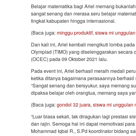
Belajar matematika bagi Ariel memang bukanlah h
sangat senang dan merasa seru belajar matematik
tingkat kabupaten hingga internasional.
(Baca juga:
minggu produktif, siswa mi unggulan n
Dan kali ini, Ariel kembali mengikuti lomba pad
Olympiad (TIMO) yang diselenggarakan secara 
(OCEC) pada 09 Oktober 2021 lalu.
Pada event ini, Ariel berhasil meraih medali per
ketika ditanya bagaimana perasaannya berhasil m
“Sangat senang dan bersyukur, saya memang suk
dipaksa belajar oleh orangtua, memang saya ya
(Baca juga:
gondol 32 juara, siswa mi unggulan n
“Luar biasa sekali, tak diragukan lagi prestasi 
dan rajin. Semoga hal ini dapat memotivasi para s
Mohammad Iqbal R., S.Pd koordinator bidang sa