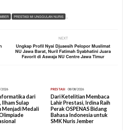
,
EMBER
PRESTASI MI UNGGULAN NURIS
NEXT
n
Ungkap Profil Nyai Djuaesih Pelopor Muslimat
NU Jawa Barat, Nuril Fatimah Syabhatini Juara
Favorit di Aswaja NU Centre Jawa Timur
/2026
PRESTASI
08/08/2026
Informatika dari
Dari Ketelitian Membaca
 Ilham Sulap
Lahir Prestasi, Irdina Raih
 Menjadi Medali
Perak OSPENAS Bidang
Olimpiade
Bahasa Indonesia untuk
asional
SMK Nuris Jember