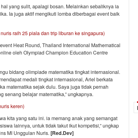
al yang sulit, apalagi bosan. Melainkan sebaliknya ia
a. Ia juga aktif mengikuti lomba diberbagai event baik
uris raih 25 piala dan trip liburan ke singapura)
a event Heat Round, Thailand International Mathematical
online oleh Olympiad Champion Education Centre
ungu bidang olimpiade matematika tingkat internasional.
endapat medali tingkat internasional, Ariel berkata
a matematika sejak dulu. Saya juga tidak pernah
ng senang belajar matematika,” ungkapnya.
uris keren)
siswa kita yang satu ini. ia memang anak yang semangat
iswa lainnya, untuk tidak takut ikut kompetisi,” ungkap
ins MI Unggulan Nuris.
[Red.Dev]