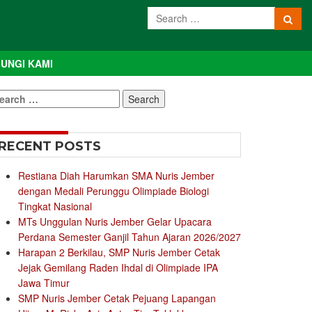
UNGI KAMI
earch
r:
RECENT POSTS
Restiana Diah Harumkan SMA Nuris Jember
dengan Medali Perunggu Olimpiade Biologi
Tingkat Nasional
MTs Unggulan Nuris Jember Gelar Upacara
Perdana Semester Ganjil Tahun Ajaran 2026/2027
Harapan 2 Berkilau, SMP Nuris Jember Cetak
Jejak Gemilang Raden Ihdal di Olimpiade IPA
Jawa Timur
SMP Nuris Jember Cetak Pejuang Lapangan