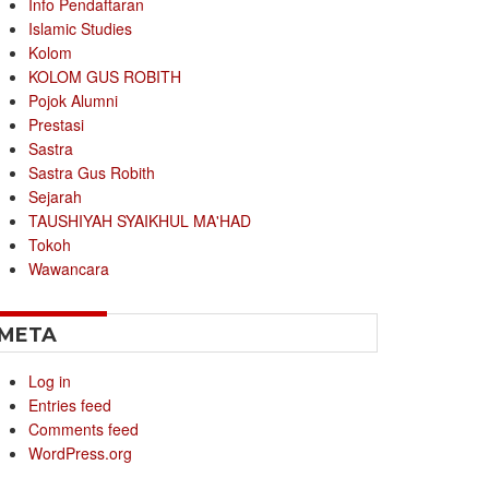
Info Pendaftaran
Islamic Studies
Kolom
KOLOM GUS ROBITH
Pojok Alumni
Prestasi
Sastra
Sastra Gus Robith
Sejarah
TAUSHIYAH SYAIKHUL MA'HAD
Tokoh
Wawancara
META
Log in
Entries feed
Comments feed
WordPress.org