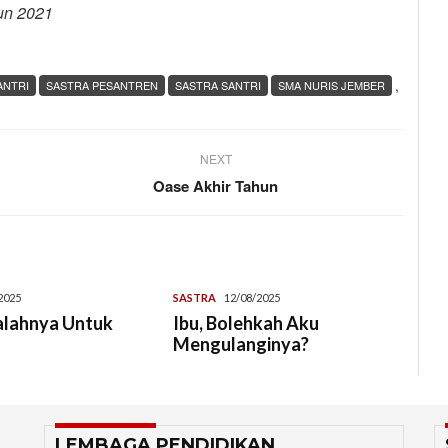
un 2021
,
ANTRI
SASTRA PESANTREN
SASTRA SANTRI
SMA NURIS JEMBER
NEXT
Oase Akhir Tahun
2025
SASTRA
12/08/2025
alahnya Untuk
Ibu, Bolehkah Aku
Mengulanginya?
LEMBAGA PENDIDIKAN