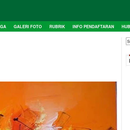
AGA
GALERI FOTO
RUBRIK
INFO PENDAFTARAN
HUB
S
fo