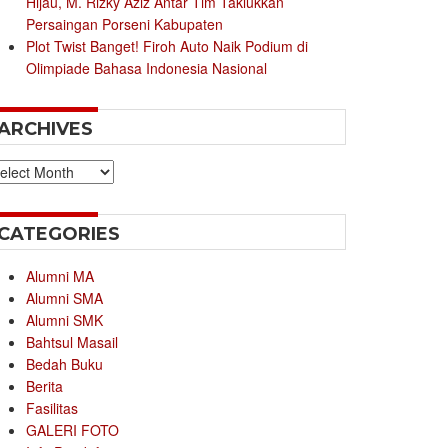
Hijau, M. Rizky Aziz Antar Tim Taklukkan
Persaingan Porseni Kabupaten
Plot Twist Banget! Firoh Auto Naik Podium di
Olimpiade Bahasa Indonesia Nasional
ARCHIVES
chives
CATEGORIES
Alumni MA
Alumni SMA
Alumni SMK
Bahtsul Masail
Bedah Buku
Berita
Fasilitas
GALERI FOTO