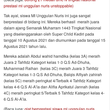
prestasi mi unggulan nuris unstoppable)
Tak ayal, siswa MI Unggulan Nuris ini juga sangat
berprestasi di bidang ini. Mereka berhasil meraih juara
dalam ajang Semarak Muharram 1443 Tingkat Nasional
yang diselenggarakan oleh Super Child Kediri pada
tanggal 10 Agustus 2021 dan diumumkan pada tanggal 15
Agustus 2021 tahun lalu.
Mereka adalah Abdul wahid hamdika (kelas 3A) meraih
Juara 2 Tahfidz Kategori kelas 1-3 Q.S Ad-Dhuha,
Muhammad Raihan (kelas 3C) meraih Juara 3 Tahfidz
Kategori kelas 1-3 Q.S Ad-Dhuha, Balqis Alfiyah zahirah
(kelas 5C) meraih peringkat 4/Terbaik 4 Tahfidz Kategori
kelas 4-6 Q.S Al-A’la dan Alifia Aprikatul Jannah (kelas
4C) meraih peringkat 5/Terbaik 5 Tahfidz Kategori kelas 4-
6 Q.S Al-A’la.
(Baca juga:
giat berprestasi siswa mi unggulan nuris