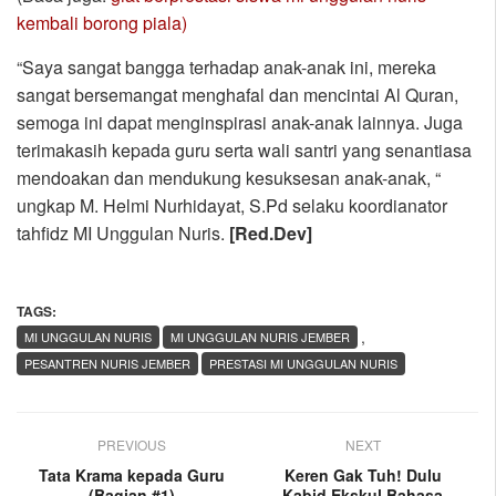
kembali borong piala)
“Saya sangat bangga terhadap anak-anak ini, mereka
sangat bersemangat menghafal dan mencintai Al Quran,
semoga ini dapat menginspirasi anak-anak lainnya. Juga
terimakasih kepada guru serta wali santri yang senantiasa
mendoakan dan mendukung kesuksesan anak-anak, “
ungkap M. Helmi Nurhidayat, S.Pd selaku koordianator
tahfidz MI Unggulan Nuris.
[Red.Dev]
TAGS:
,
MI UNGGULAN NURIS
MI UNGGULAN NURIS JEMBER
PESANTREN NURIS JEMBER
PRESTASI MI UNGGULAN NURIS
PREVIOUS
NEXT
Tata Krama kepada Guru
Keren Gak Tuh! Dulu
(Bagian #1)
Kabid Ekskul Bahasa