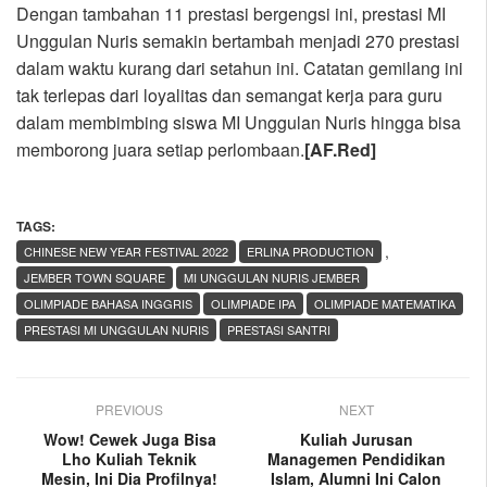
Dengan tambahan 11 prestasi bergengsi ini, prestasi MI
Unggulan Nuris semakin bertambah menjadi 270 prestasi
dalam waktu kurang dari setahun ini. Catatan gemilang ini
tak terlepas dari loyalitas dan semangat kerja para guru
dalam membimbing siswa MI Unggulan Nuris hingga bisa
memborong juara setiap perlombaan.
[AF.Red]
TAGS:
,
CHINESE NEW YEAR FESTIVAL 2022
ERLINA PRODUCTION
JEMBER TOWN SQUARE
MI UNGGULAN NURIS JEMBER
OLIMPIADE BAHASA INGGRIS
OLIMPIADE IPA
OLIMPIADE MATEMATIKA
PRESTASI MI UNGGULAN NURIS
PRESTASI SANTRI
PREVIOUS
NEXT
Wow! Cewek Juga Bisa
Kuliah Jurusan
Lho Kuliah Teknik
Managemen Pendidikan
Mesin, Ini Dia Profilnya!
Islam, Alumni Ini Calon