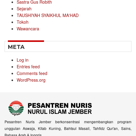
Sastra Gus Robith
Sejarah
TAUSHIYAH SYAIKHUL MA'HAD
Tokoh
Wawancara
META
Log in
Entries feed
Comments feed
WordPress.org
Pesantren Nuris Jember berkonsentrasi mengembangkan program
unggulan Aswaja, Kitab Kuning, Bahtsul Masail, Tahfidz Qur'an, Sains,
Bahasa Arab & Inggris