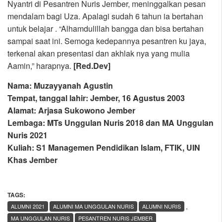
Nyantri di Pesantren Nuris Jember, meninggalkan pesan
mendalam bagi Uza. Apalagi sudah 6 tahun ia bertahan
untuk belajar . “Alhamdulillah bangga dan bisa bertahan
sampai saat ini. Semoga kedepannya pesantren ku jaya,
terkenal akan presentasi dan akhlak nya yang mulia
Aamin,” harapnya.
[Red.Dev]
Nama: Muzayyanah Agustin
Tempat, tanggal lahir: Jember, 16 Agustus 2003
Alamat: Arjasa Sukowono Jember
Lembaga: MTs Unggulan Nuris 2018 dan MA Unggulan
Nuris 2021
Kuliah: S1 Managemen Pendidikan Islam, FTIK, UIN
Khas Jember
TAGS:
,
ALUMNI 2021
ALUMNI MA UNGGULAN NURIS
ALUMNI NURIS
MA UNGGULAN NURIS
PESANTREN NURIS JEMBER