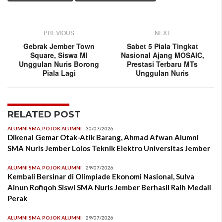
PREVIOUS
NEXT
Gebrak Jember Town
Sabet 5 Piala Tingkat
Square, Siswa MI
Nasional Ajang MOSAIC,
Unggulan Nuris Borong
Prestasi Terbaru MTs
Piala Lagi
Unggulan Nuris
RELATED POST
ALUMNI SMA
,
POJOK ALUMNI
30/07/2026
Dikenal Gemar Otak-Atik Barang, Ahmad Afwan Alumni
SMA Nuris Jember Lolos Teknik Elektro Universitas Jember
ALUMNI SMA
,
POJOK ALUMNI
29/07/2026
Kembali Bersinar di Olimpiade Ekonomi Nasional, Sulva
Ainun Rofiqoh Siswi SMA Nuris Jember Berhasil Raih Medali
Perak
ALUMNI SMA
,
POJOK ALUMNI
29/07/2026