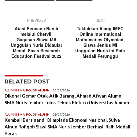
PREVIOUS
NEXT
Atasi Bencana Banjir
Taklukkan Ajang IMEC
melalui Chervil,
Online International
Gagasan Siswa MA
Mathematics Olympiad,
Unggulan Nuris Didaulat
Siswa Jenius MI
Medali Emas Research
Unggulan Nuris ini Raih
Education Festival 2022
Medali Perunggu
RELATED POST
ALUMNI SMA
,
POJOK ALUMNI
30/07/2026
Dikenal Gemar Otak-Atik Barang, Ahmad Afwan Alumni
SMA Nuris Jember Lolos Teknik Elektro Universitas Jember
ALUMNI SMA
,
POJOK ALUMNI
29/07/2026
Kembali Bersinar di Olimpiade Ekonomi Nasional, Sulva
Ainun Rofiqoh Siswi SMA Nuris Jember Berhasil Raih Medali
Perak