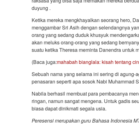
raksasa yang bisa saja memakan mereka berdua
duyung .
Ketika mereka mengkhayalkan seorang hero, Da
menggambar Sri Asih dengan selendangnya yan
orang yang sedang duduk khusyuk mendengarkan
akan meluks orang-orang yang sedang bernyanyi
suatu ketika Theresa meminta Danendra untuk m
(Baca juga:
mahabah bianglala: kisah tentang cin
Sebuah nama yang selama ini sering di agung-
penasaran seperti apa sosok Nabi Muhammad SA
Nabila berhasil membuat para pembacanya mengi
ringan, namun sangat mengena. Untuk gadis se
biasa dapat dinikmati segala usia.
Peresensi merupakan guru Bahasa Indonesia M