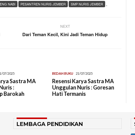
,
ENG NABI
PESANTREN NURIS JEMBER
SMP NURIS JEMBER
NEXT
i
Dari Teman Kecil, Kini Jadi Teman Hidup
1/07/2025
BEDAH BUKU
21/07/2025
arya Sastra MA
Resensi Karya Sastra MA
uris :
Unggulan Nuris : Goresan
p Barokah
Hati Termanis
LEMBAGA PENDIDIKAN