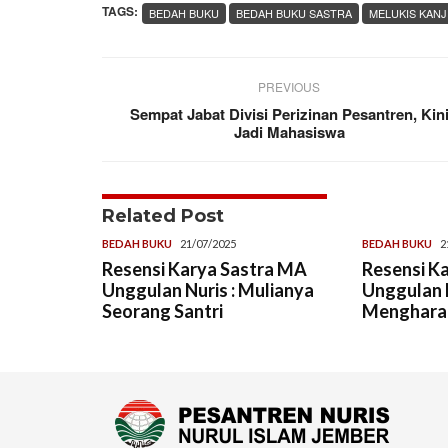
TAGS:
BEDAH BUKU
BEDAH BUKU SASTRA
MELUKIS KANJ
PREVIOUS
Sempat Jabat Divisi Perizinan Pesantren, Kin
Jadi Mahasiswa
Related Post
BEDAH BUKU
21/07/2025
BEDAH BUKU
2
Resensi Karya Sastra MA
Resensi K
Unggulan Nuris : Mulianya
Unggulan N
Seorang Santri
Menghara