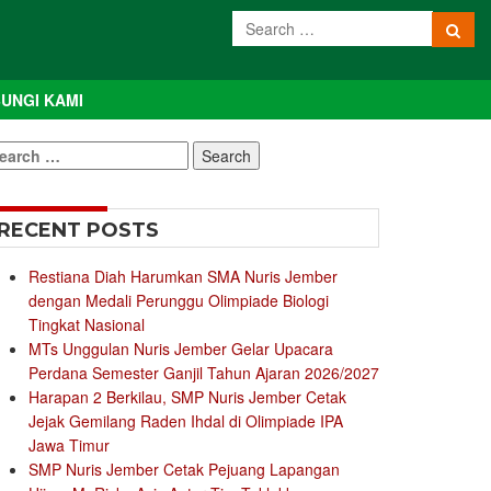
UNGI KAMI
earch
r:
RECENT POSTS
Restiana Diah Harumkan SMA Nuris Jember
dengan Medali Perunggu Olimpiade Biologi
Tingkat Nasional
MTs Unggulan Nuris Jember Gelar Upacara
Perdana Semester Ganjil Tahun Ajaran 2026/2027
Harapan 2 Berkilau, SMP Nuris Jember Cetak
Jejak Gemilang Raden Ihdal di Olimpiade IPA
Jawa Timur
SMP Nuris Jember Cetak Pejuang Lapangan