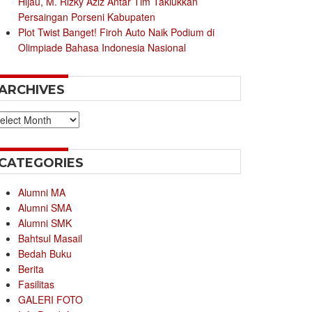
Hijau, M. Rizky Aziz Antar Tim Taklukkan
Persaingan Porseni Kabupaten
Plot Twist Banget! Firoh Auto Naik Podium di
Olimpiade Bahasa Indonesia Nasional
ARCHIVES
chives
CATEGORIES
Alumni MA
Alumni SMA
Alumni SMK
Bahtsul Masail
Bedah Buku
Berita
Fasilitas
GALERI FOTO