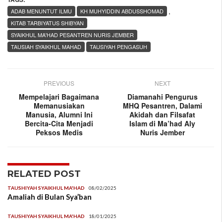
,
ADAB MENUNTUT ILMU
KH MUHYIDDIN ABDUSSHOMAD
KITAB TARBIYATUS SHIBYAN
SYAIKHUL MA'HAD PESANTREN NURIS JEMBER
TAUSIAH SYAIKHUL MAHAD
TAUSIYAH PENGASUH
PREVIOUS
NEXT
Mempelajari Bagaimana
Diamanahi Pengurus
Memanusiakan
MHQ Pesantren, Dalami
Manusia, Alumni Ini
Akidah dan Filsafat
Bercita-Cita Menjadi
Islam di Ma’had Aly
Peksos Medis
Nuris Jember
RELATED POST
TAUSHIYAH SYAIKHUL MA'HAD
08/02/2025
Amaliah di Bulan Sya’ban
TAUSHIYAH SYAIKHUL MA'HAD
18/01/2025