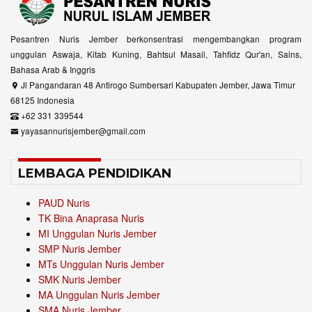
Pesantren Nuris Jember berkonsentrasi mengembangkan program
unggulan Aswaja, Kitab Kuning, Bahtsul Masail, Tahfidz Qur'an, Sains,
Bahasa Arab & Inggris
Jl Pangandaran 48 Antirogo Sumbersari Kabupaten Jember, Jawa Timur
68125 Indonesia
+62 331 339544
yayasannurisjember@gmail.com
LEMBAGA PENDIDIKAN
PAUD Nuris
TK Bina Anaprasa Nuris
MI Unggulan Nuris Jember
SMP Nuris Jember
MTs Unggulan Nuris Jember
SMK Nuris Jember
MA Unggulan Nuris Jember
SMA Nuris Jember