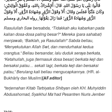
قَالُوا: بَلَى يَا رَسُوْلَ اللهِ.
قَالَ
: اْلإِشْرَاكُ بِاللهِ، وَعُقُوْقُ الْوَالِدَيْنِ؛
وَكَانَ مُتَّكِأً فَجَلَسَ وَقَالَ: أَلاَ وَقَوْلُ الزُّوْرِ وَشَهَادَةُ الزُّوْرِ، أَلاَ وَقَوْلُ
الزُّوْرِ وَشَهَادَةُ الزُّوْرِ؛ فَمَا زَالَ يَقُوْلُهَا_رواه البخاري ومسلم
Rasulullah Saw ber
sabda
, “Tidakkah aku kabarkan pada
kalian
dosa-dosa paling besar?” Mereka (para sahabat)
menjawab, “Baiklah, ya Rasulallah!” Sabda beliau,
“Menyekutukan Allah Swt, dan mendurhakai kedua
orangtua.” B
eliau b
ersandar, lalu duduk seraya berkata,
“Ketahuilah, juga
(termasuk dosa besar)
berkata keji dan
bersaksi palsu… sekali lagi, berkata keji dan bersaksi
palsu,” Berulang kali beliau mengucapkannya
. (HR. al-
Bukhârîy dan Muslim)
[AF.editor]
*terjemahan Kitab Tarbiyatus Shibyan oleh KH. Muhyiddin
Abdusshomad, Syaikhul Ma’had Pesantren Nuris Jember
TAGS: