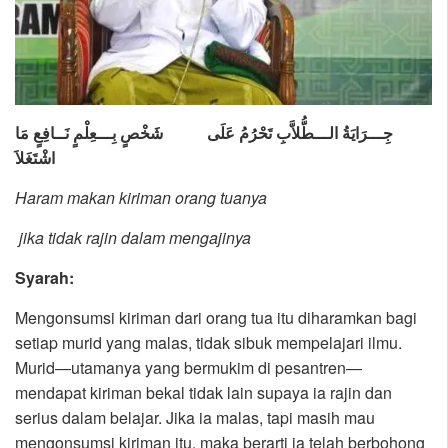
جِـــرَايَةُ الـــطُّلاَّبِ تَحْرُمُ عَلَى
شَخْصٍ بِـــعِلْمٍ نَــافِعٍ مَا
اشْتَغَلاَ
Haram makan kiriman orang tuanya
jika tidak rajin dalam mengajinya
Syarah:
Mengonsumsi kiriman dari orang tua itu diharamkan bagi
setiap murid yang malas, tidak sibuk mempelajari ilmu.
Murid—utamanya yang bermukim di pesantren—
mendapat kiriman bekal tidak lain supaya ia rajin dan
serius dalam belajar. Jika ia malas, tapi masih mau
mengonsumsi kiriman itu, maka berarti ia telah berbohong