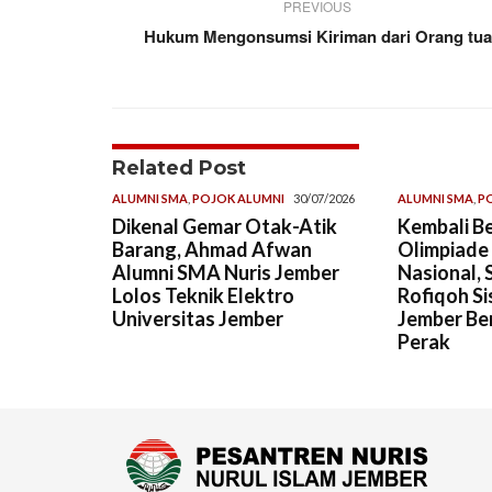
PREVIOUS
Hukum Mengonsumsi Kiriman dari Orang tua
Related Post
ALUMNI SMA
,
POJOK ALUMNI
30/07/2026
ALUMNI SMA
,
P
Dikenal Gemar Otak-Atik
Kembali Be
Barang, Ahmad Afwan
Olimpiade
Alumni SMA Nuris Jember
Nasional, 
Lolos Teknik Elektro
Rofiqoh Si
Universitas Jember
Jember Ber
Perak