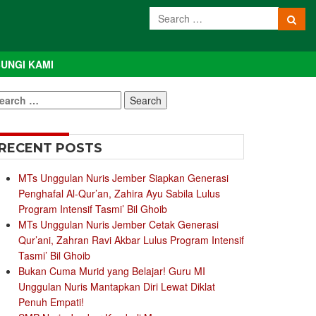
UNGI KAMI
earch
r:
RECENT POSTS
MTs Unggulan Nuris Jember Siapkan Generasi
Penghafal Al-Qur’an, Zahira Ayu Sabila Lulus
Program Intensif Tasmi’ Bil Ghoib
MTs Unggulan Nuris Jember Cetak Generasi
Qur’ani, Zahran Ravi Akbar Lulus Program Intensif
Tasmi’ Bil Ghoib
Bukan Cuma Murid yang Belajar! Guru MI
Unggulan Nuris Mantapkan Diri Lewat Diklat
Penuh Empati!