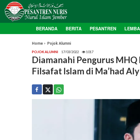
BERANDA
BERITA
PESANTREN
LEMB
Home
Pojok Alumni
POJOK ALUMNI
17/03/2022
1017
Diamanahi Pengurus MHQ P
Filsafat Islam di Ma’had Al