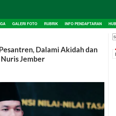
AGA
GALERI FOTO
RUBRIK
INFO PENDAFTARAN
HUB
S
fo
esantren, Dalami Akidah dan
y Nuris Jember