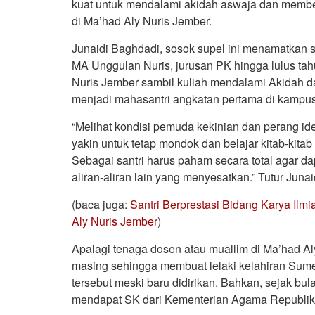
kuat untuk mendalami akidah aswaja dan membed
di Ma’had Aly Nuris Jember.
Junaidi Baghdadi, sosok supel ini menamatkan st
MA Unggulan Nuris, jurusan PK hingga lulus tahun
Nuris Jember sambil kuliah mendalami Akidah da
menjadi mahasantri angkatan pertama di kampus
“Melihat kondisi pemuda kekinian dan perang i
yakin untuk tetap mondok dan belajar kitab-kitab
Sebagai santri harus paham secara total agar d
aliran-aliran lain yang menyesatkan.” Tutur Juna
(baca juga:
Santri Berprestasi Bidang Karya Ilm
Aly Nuris Jember
)
Apalagi tenaga dosen atau muallim di Ma’had A
masing sehingga membuat lelaki kelahiran Sumen
tersebut meski baru didirikan. Bahkan, sejak bul
mendapat SK dari Kementerian Agama Republik 