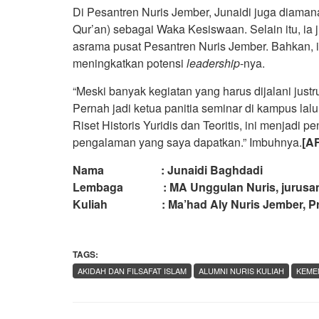
Di Pesantren Nuris Jember, Junaidi juga diama
Qur’an) sebagai Waka Kesiswaan. Selain itu, ia 
asrama pusat Pesantren Nuris Jember. Bahkan, ia
meningkatkan potensi
leadership
-nya.
“Meski banyak kegiatan yang harus dijalani justr
Pernah jadi ketua panitia seminar di kampus la
Riset Historis Yuridis dan Teoritis, ini menja
pengalaman yang saya dapatkan.” Imbuhnya.
[A
Nama : Junaidi Baghdadi
Lembaga : MA Unggulan Nuris, jurusan 
Kuliah : Ma’had Aly Nuris Jember, Prodi
TAGS:
AKIDAH DAN FILSAFAT ISLAM
ALUMNI NURIS KULIAH
KEME