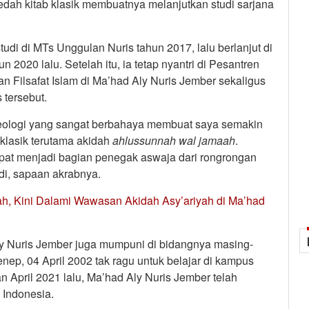
ah kitab klasik membuatnya melanjutkan studi sarjana
udi di MTs Unggulan Nuris tahun 2017, lalu berlanjut di
 2020 lalu. Setelah itu, ia tetap nyantri di Pesantren
n Filsafat Islam di Ma’had Aly Nuris Jember sekaligus
 tersebut.
deologi yang sangat berbahaya membuat saya semakin
 klasik terutama akidah
ahlussunnah wal jamaah
.
apat menjadi bagian penegak aswaja dari rongrongan
idi, sapaan akrabnya.
iah, Kini Dalami Wawasan Akidah Asy’ariyah di Ma’had
ly Nuris Jember juga mumpuni di bidangnya masing-
ep, 04 April 2002 tak ragu untuk belajar di kampus
an April 2021 lalu, Ma’had Aly Nuris Jember telah
Indonesia.