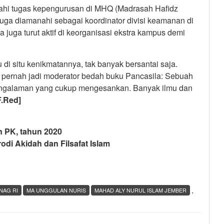
nahi tugas kepengurusan di MHQ (Madrasah Hafidz
juga diamanahi sebagai koordinator divisi keamanan di
 juga turut aktif di keorganisasi ekstra kampus demi
u di situ kenikmatannya, tak banyak bersantai saja.
lu pernah jadi moderator bedah buku Pancasila: Sebuah
di pengalaman yang cukup mengesankan. Banyak ilmu dan
F.Red]
PK, tahun 2020
 Akidah dan Filsafat Islam
,
NAG RI
MA UNGGULAN NURIS
MAHAD ALY NURUL ISLAM JEMBER