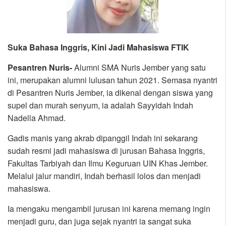
Suka Bahasa Inggris, Kini Jadi Mahasiswa FTIK
Pesantren Nuris-
Alumni SMA Nuris Jember yang satu
ini, merupakan alumni lulusan tahun 2021. Semasa nyantri
di Pesantren Nuris Jember, ia dikenal dengan siswa yang
supel dan murah senyum, ia adalah Sayyidah Indah
Nadella Ahmad.
Gadis manis yang akrab dipanggil Indah ini sekarang
sudah resmi jadi mahasiswa di jurusan Bahasa Inggris,
Fakultas Tarbiyah dan Ilmu Keguruan UIN Khas Jember.
Melalui jalur mandiri, Indah berhasil lolos dan menjadi
mahasiswa.
Ia mengaku mengambil jurusan ini karena memang ingin
menjadi guru, dan juga sejak nyantri ia sangat suka