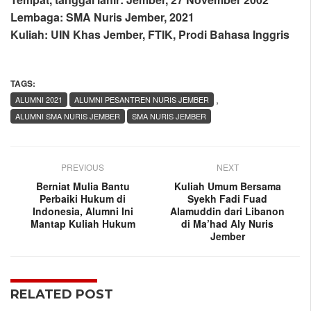
Lembaga: SMA Nuris Jember, 2021
Kuliah: UIN Khas Jember, FTIK, Prodi Bahasa Inggris
TAGS:
,
ALUMNI 2021
ALUMNI PESANTREN NURIS JEMBER
ALUMNI SMA NURIS JEMBER
SMA NURIS JEMBER
PREVIOUS
NEXT
Berniat Mulia Bantu
Kuliah Umum Bersama
Perbaiki Hukum di
Syekh Fadi Fuad
Indonesia, Alumni Ini
Alamuddin dari Libanon
Mantap Kuliah Hukum
di Ma’had Aly Nuris
Jember
RELATED POST