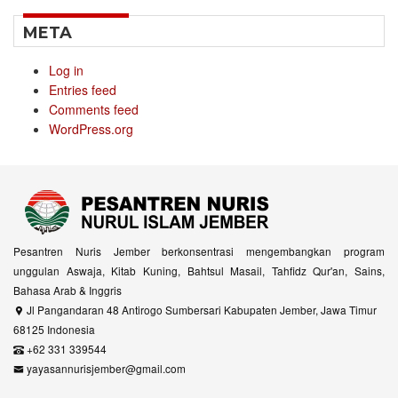
META
Log in
Entries feed
Comments feed
WordPress.org
Pesantren Nuris Jember berkonsentrasi mengembangkan program
unggulan Aswaja, Kitab Kuning, Bahtsul Masail, Tahfidz Qur'an, Sains,
Bahasa Arab & Inggris
Jl Pangandaran 48 Antirogo Sumbersari Kabupaten Jember, Jawa Timur
68125 Indonesia
+62 331 339544
yayasannurisjember@gmail.com