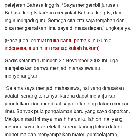
pelajaran Bahasa Inggris. “Saya mengambil jurusan
Bahasa Inggris karena menyukai Bahasa Inggris, dan
ingin menjadi guru. Semoga cita-cita saja terijabah dan
bisa mengamalkan ilmu saya di masa depan,” ungkapnya.
(Baca juga:
berniat mulia bantu perbaiki hukum di
indonesia, alumni ini mantap kuliah hukum)
Gadis kelahiran Jember, 27 November 2002 ini juga
menjelaskan bahwa menjadi mahasiswa itu
menyenangkan.
“Selama saya menjadi mahasiswa, hal yang dirasakan
adalah senang tentunya, karena dapat melanjutkan
pendidikan, dan membuat saya tertantang dalam mencari
ilmu. Banyak pula pengalaman baru yang saya dapatkan.
Mekipun saat ini saya masih harus kuliah online, yang
menurut saya tidak efektif, karena kurang fokus dalam
menerima dan menyampaikan materi pembelajaran,