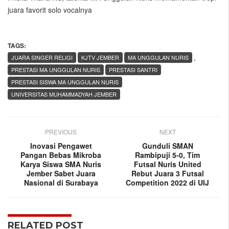
juara favorit solo vocalnya
TAGS:
,
JUARA SINGER RELIGI
KJTV JEMBER
MA UNGGULAN NURIS
PRESTASI MA UNGGULAN NURIS
PRESTASI SANTRI
PRESTASI SISWA MA UNGGULAN NURIS
UNIVERSITAS MUHAMMADYAH JEMBER
PREVIOUS
NEXT
Inovasi Pengawet
Gunduli SMAN
Pangan Bebas Mikroba
Rambipuji 5-0, Tim
Karya Siswa SMA Nuris
Futsal Nuris United
Jember Sabet Juara
Rebut Juara 3 Futsal
Nasional di Surabaya
Competition 2022 di UIJ
RELATED POST