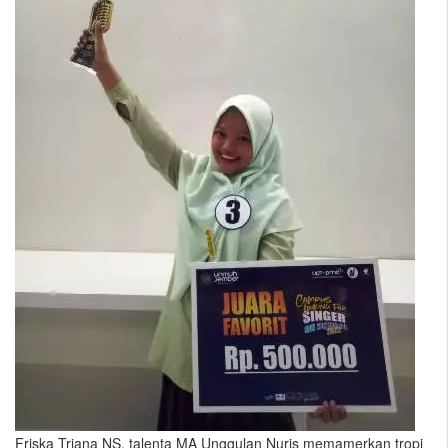
Friska Triana NS, talenta MA Unggulan Nuris memamerkan tropi