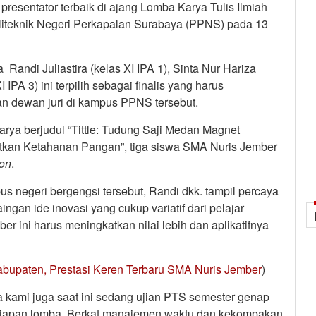
resentator terbaik di ajang Lomba Karya Tulis Ilmiah
oliteknik Negeri Perkapalan Surabaya (PPNS) pada 13
a Randi Juliastira (kelas XI IPA 1), Sinta Nur Hariza
 IPA 3) ini terpilih sebagai finalis yang harus
n dewan juri di kampus PPNS tersebut.
ya berjudul “Tittle: Tudung Saji Medan Magnet
tkan Ketahanan Pangan”, tiga siswa SMA Nuris Jember
ion
.
negeri bergengsi tersebut, Randi dkk. tampil percaya
ngan ide inovasi yang cukup variatif dari pelajar
r ini harus meningkatkan nilai lebih dan aplikatifnya
upaten, Prestasi Keren Terbaru SMA Nuris Jember
)
a kami juga saat ini sedang ujian PTS semester genap
siapan lomba. Berkat manajemen waktu dan kekompakan