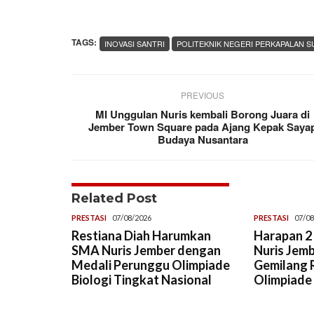
TAGS:
INOVASI SANTRI
POLITEKNIK NEGERI PERKAPALAN S
PREVIOUS
MI Unggulan Nuris kembali Borong Juara di
Jember Town Square pada Ajang Kepak Saya
Budaya Nusantara
Related Post
PRESTASI
07/08/2026
PRESTASI
07/08
Restiana Diah Harumkan
Harapan 2 
SMA Nuris Jember dengan
Nuris Jemb
Medali Perunggu Olimpiade
Gemilang R
Biologi Tingkat Nasional
Olimpiade