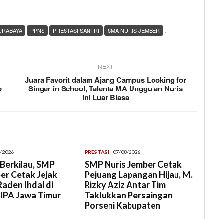
,
URABAYA
PPNS
PRESTASI SANTRI
SMA NURIS JEMBER
NEXT
Juara Favorit dalam Ajang Campus Looking for
p
Singer in School, Talenta MA Unggulan Nuris
ini Luar Biasa
/2026
PRESTASI
07/08/2026
Berkilau, SMP
SMP Nuris Jember Cetak
er Cetak Jejak
Pejuang Lapangan Hijau, M.
aden Ihdal di
Rizky Aziz Antar Tim
 IPA Jawa Timur
Taklukkan Persaingan
Porseni Kabupaten