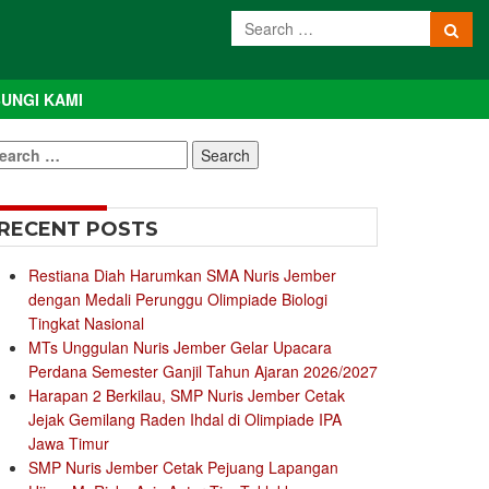
UNGI KAMI
earch
r:
RECENT POSTS
Restiana Diah Harumkan SMA Nuris Jember
dengan Medali Perunggu Olimpiade Biologi
Tingkat Nasional
MTs Unggulan Nuris Jember Gelar Upacara
Perdana Semester Ganjil Tahun Ajaran 2026/2027
Harapan 2 Berkilau, SMP Nuris Jember Cetak
Jejak Gemilang Raden Ihdal di Olimpiade IPA
Jawa Timur
SMP Nuris Jember Cetak Pejuang Lapangan