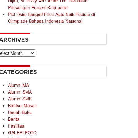
Hijau, M. Rizky Aziz Antar Tim Taklukkan
Persaingan Porseni Kabupaten
Plot Twist Banget! Firoh Auto Naik Podium di
Olimpiade Bahasa Indonesia Nasional
ARCHIVES
chives
CATEGORIES
Alumni MA
Alumni SMA
Alumni SMK
Bahtsul Masail
Bedah Buku
Berita
Fasilitas
GALERI FOTO