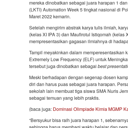
mereka dinobatkan sebagai juara harapan 1 dan p
(LKTI) Automation Week 5 tingkat nasional di P
Maret 2022 kemarin.
Setelah mengirim abstrak karya tulis ilmiah, kary
(kelas XI IPA 3) dan Maufirotul Istiqomah (kelas XI
mempresentasikan gagasan ilmiahnya di hadapa
Tampil meyakinkan dalam memperesentasikan kar
Extremely Low Frequency (ELF) untuk Meningka
tersebut juga dinobatkan sebagai
best presentat
Meski berhadapan dengan segenap dosen kampus 
diri dan harus puas sebagai juara harapan. Persai
sekolah lain membuat tiga siswa SMA Nuris Jembe
sebagai temuan yang lebih praktis.
(baca juga:
Dominasi Olimpiade Kimia MGMP Kab
“Bersyukur bisa raih juara harapan 1, sebenarny
sehingga harus membagi waktu belajar dan per