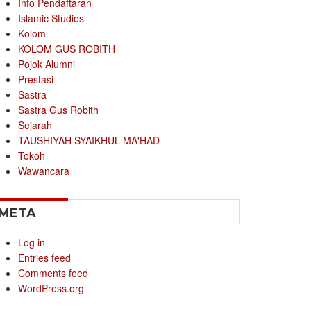
Info Pendaftaran
Islamic Studies
Kolom
KOLOM GUS ROBITH
Pojok Alumni
Prestasi
Sastra
Sastra Gus Robith
Sejarah
TAUSHIYAH SYAIKHUL MA'HAD
Tokoh
Wawancara
META
Log in
Entries feed
Comments feed
WordPress.org