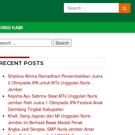
UNGI KAMI
earch
r:
RECENT POSTS
Shafana Almira Ramadhani Persembahkan Juara
2 Olimpiade IPA untuk MTs Unggulan Nuris
Jember
Keysha Ayu Sabrina Siswi MTs Unggulan Nuris
Jember Raih Juara 1 Olimpiade IPA Festival Anak
Gemilang Tingkat Kabupaten
Khafi, Sang Jagoan dari MI Unggulan Nuris
Jember Ini Berhasil Bawa Medali Perak
Angka Jadi Senjata, SMP Nuris Jember Antar