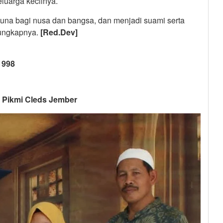
luarga kecilnya.
una bagi nusa dan bangsa, dan menjadi suami serta
” ungkapnya.
[Red.Dev]
1998
, Pikmi Cleds Jember