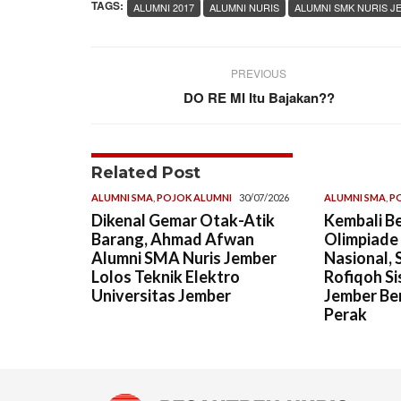
TAGS:
ALUMNI 2017
ALUMNI NURIS
ALUMNI SMK NURIS J
PREVIOUS
DO RE MI Itu Bajakan??
Related Post
ALUMNI SMA
,
POJOK ALUMNI
30/07/2026
ALUMNI SMA
,
P
Dikenal Gemar Otak-Atik
Kembali Be
Barang, Ahmad Afwan
Olimpiade
Alumni SMA Nuris Jember
Nasional, 
Lolos Teknik Elektro
Rofiqoh Si
Universitas Jember
Jember Ber
Perak