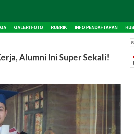
AGA
GALERI FOTO
RUBRIK
INFO PENDAFTARAN
HUB
S
fo
rja, Alumni Ini Super Sekali!