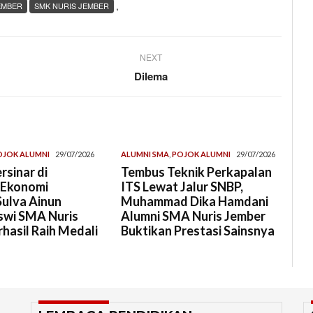
,
EMBER
SMK NURIS JEMBER
NEXT
Dilema
OJOK ALUMNI
29/07/2026
ALUMNI SMA
,
POJOK ALUMNI
29/07/2026
rsinar di
Tembus Teknik Perkapalan
 Ekonomi
ITS Lewat Jalur SNBP,
Sulva Ainun
Muhammad Dika Hamdani
swi SMA Nuris
Alumni SMA Nuris Jember
hasil Raih Medali
Buktikan Prestasi Sainsnya