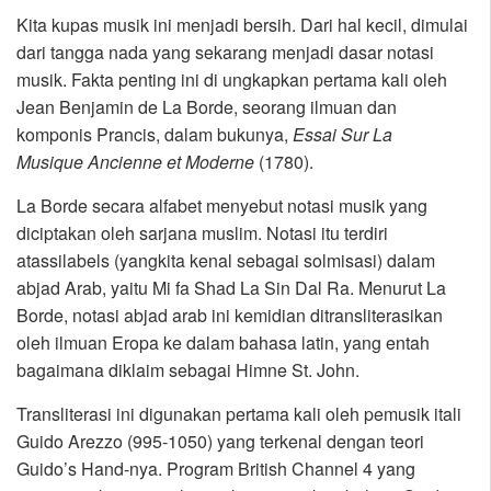
Kita kupas musik ini menjadi bersih. Dari hal kecil, dimulai
dari tangga nada yang sekarang menjadi dasar notasi
musik. Fakta penting ini di ungkapkan pertama kali oleh
Jean Benjamin de La Borde, seorang ilmuan dan
komponis Prancis, dalam bukunya,
Essai Sur La
Musique
Ancienne et
Moderne
(1780).
La Borde secara alfabet menyebut notasi musik yang
diciptakan oleh sarjana muslim. Notasi itu terdiri
atassilabels (yangkita kenal sebagai solmisasi) dalam
abjad Arab, yaitu Mi fa Shad La Sin Dal Ra. Menurut La
Borde, notasi abjad arab ini kemidian ditransliterasikan
oleh ilmuan Eropa ke dalam bahasa latin, yang entah
bagaimana diklaim sebagai Himne St. John.
Transliterasi ini digunakan pertama kali oleh pemusik itali
Guido Arezzo (995-1050) yang terkenal dengan teori
Guido’s Hand-nya. Program British Channel 4 yang