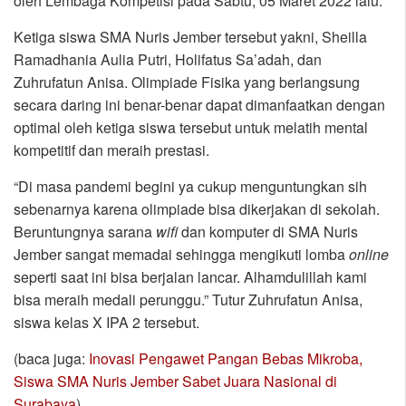
oleh Lembaga Kompetisi pada Sabtu, 05 Maret 2022 lalu.
Ketiga siswa SMA Nuris Jember tersebut yakni, Sheilla
Ramadhania Aulia Putri, Holifatus Sa’adah, dan
Zuhrufatun Anisa. Olimpiade Fisika yang berlangsung
secara daring ini benar-benar dapat dimanfaatkan dengan
optimal oleh ketiga siswa tersebut untuk melatih mental
kompetitif dan meraih prestasi.
“Di masa pandemi begini ya cukup menguntungkan sih
sebenarnya karena olimpiade bisa dikerjakan di sekolah.
Beruntungnya sarana
wifi
dan komputer di SMA Nuris
Jember sangat memadai sehingga mengikuti lomba
online
seperti saat ini bisa berjalan lancar. Alhamdulillah kami
bisa meraih medali perunggu.” Tutur Zuhrufatun Anisa,
siswa kelas X IPA 2 tersebut.
(baca juga:
Inovasi Pengawet Pangan Bebas Mikroba,
Siswa SMA Nuris Jember Sabet Juara Nasional di
Surabaya
)