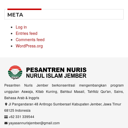
META
Log in
Entries feed
Comments feed
WordPress.org
Pesantren Nuris Jember berkonsentrasi mengembangkan program
unggulan Aswaja, Kitab Kuning, Bahtsul Masail, Tahfidz Qur'an, Sains,
Bahasa Arab & Inggris
Jl Pangandaran 48 Antirogo Sumbersari Kabupaten Jember, Jawa Timur
68125 Indonesia
+62 331 339544
yayasannurisjember@gmail.com