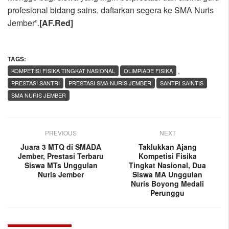
profesional bidang sains, daftarkan segera ke SMA Nuris
Jember”.
[AF.Red]
TAGS:
,
KOMPETISI FISIKA TINGKAT NASIONAL
OLIMPIADE FISIKA
PRESTASI SANTRI
PRESTASI SMA NURIS JEMBER
SANTRI SAINTIS
SMA NURIS JEMBER
PREVIOUS
NEXT
Juara 3 MTQ di SMADA
Taklukkan Ajang
Jember, Prestasi Terbaru
Kompetisi Fisika
Siswa MTs Unggulan
Tingkat Nasional, Dua
Nuris Jember
Siswa MA Unggulan
Nuris Boyong Medali
Perunggu