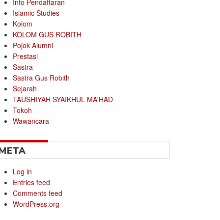
Info Pendaftaran
Islamic Studies
Kolom
KOLOM GUS ROBITH
Pojok Alumni
Prestasi
Sastra
Sastra Gus Robith
Sejarah
TAUSHIYAH SYAIKHUL MA'HAD
Tokoh
Wawancara
META
Log in
Entries feed
Comments feed
WordPress.org