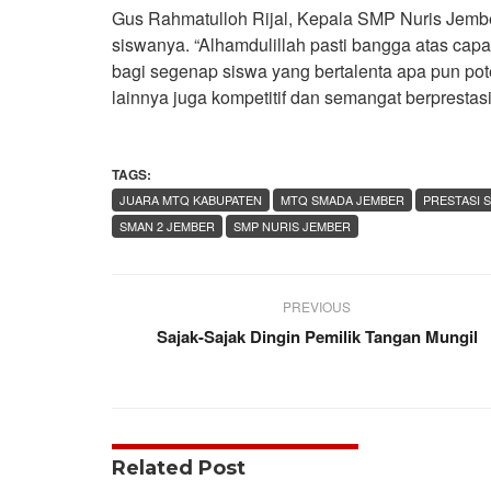
Gus Rahmatulloh Rijal, Kepala SMP Nuris Jember
siswanya. “Alhamdulillah pasti bangga atas capain
bagi segenap siswa yang bertalenta apa pun pot
lainnya juga kompetitif dan semangat berprestasi
TAGS:
JUARA MTQ KABUPATEN
MTQ SMADA JEMBER
PRESTASI 
SMAN 2 JEMBER
SMP NURIS JEMBER
PREVIOUS
Sajak-Sajak Dingin Pemilik Tangan Mungil
Related Post