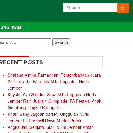
UNGI KAMI
earch
r:
RECENT POSTS
Shafana Almira Ramadhani Persembahkan Juara
2 Olimpiade IPA untuk MTs Unggulan Nuris
Jember
Keysha Ayu Sabrina Siswi MTs Unggulan Nuris
Jember Raih Juara 1 Olimpiade IPA Festival Anak
Gemilang Tingkat Kabupaten
Khafi, Sang Jagoan dari MI Unggulan Nuris
Jember Ini Berhasil Bawa Medali Perak
Angka Jadi Senjata, SMP Nuris Jember Antar