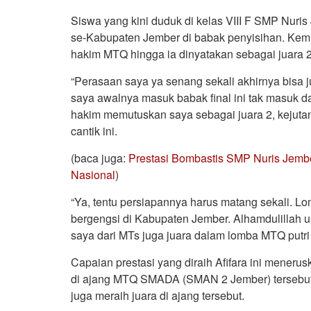
Siswa yang kini duduk di kelas VIII F SMP Nuri
se-Kabupaten Jember di babak penyisihan. Kemu
hakim MTQ hingga ia dinyatakan sebagai juara 2
“Perasaan saya ya senang sekali akhirnya bisa j
saya awalnya masuk babak final ini tak masuk da
hakim memutuskan saya sebagai juara 2, kejutan s
cantik ini.
(baca juga:
Prestasi Bombastis SMP Nuris Jember
Nasional
)
“Ya, tentu persiapannya harus matang sekali. 
bergengsi di Kabupaten Jember. Alhamdulillah u
saya dari MTs juga juara dalam lomba MTQ putri 
Capaian prestasi yang diraih Afifara ini menerus
di ajang MTQ SMADA (SMAN 2 Jember) tersebut. 
juga meraih juara di ajang tersebut.