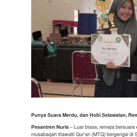
Punya Suara Merdu, dan Hobi Selawatan, Rem
Pesantren Nuris
– Luar biasa, remaja bersuara
musabaqah tilawatil Qur’an (MTQ) bergengsi di