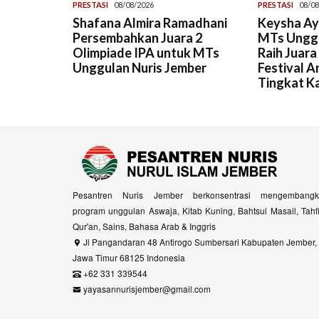
PRESTASI
08/08/2026
PRESTASI
08/08
Shafana Almira Ramadhani
Keysha Ayu
Persembahkan Juara 2
MTs Unggu
Olimpiade IPA untuk MTs
Raih Juara
Unggulan Nuris Jember
Festival 
Tingkat K
Pesantren Nuris Jember berkonsentrasi mengembangk
program unggulan Aswaja, Kitab Kuning, Bahtsul Masail, Tahf
Qur'an, Sains, Bahasa Arab & Inggris
Jl Pangandaran 48 Antirogo Sumbersari Kabupaten Jember,
Jawa Timur 68125 Indonesia
+62 331 339544
yayasannurisjember@gmail.com