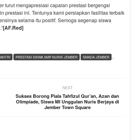
 turut mengapresiasi capaian prestasi bergengsi
 prestasi ini. Tentunya kami persiapkan fasilitas terbaik
ensinya selama itu positif. Semoga segenap siswa
.”
[AF.Red]
,
SANTRI
PRESTASI SISWA SMP NURIS JEMBER
SMADA JEMBER
NEXT
Sukses Borong Piala Tahfizul Qur’an, Azan dan
Olimpiade, Siswa MI Unggulan Nuris Berjaya di
Jember Town Square