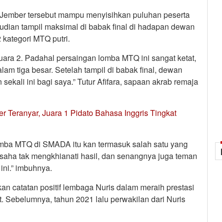
s Jember tersebut mampu menyisihkan puluhan peserta
dian tampil maksimal di babak final di hadapan dewan
 kategori MTQ putri.
uara 2. Padahal persaingan lomba MTQ ini sangat ketat,
lam tiga besar. Setelah tampil di babak final, dewan
ekali ini bagi saya.” Tutur Afifara, sapaan akrab remaja
 Teranyar, Juara 1 Pidato Bahasa Inggris Tingkat
Lomba MTQ di SMADA itu kan termasuk salah satu yang
saha tak mengkhianati hasil, dan senangnya juga teman
ini.” imbuhnya.
kan catatan positif lembaga Nuris dalam meraih prestasi
Sebelumnya, tahun 2021 lalu perwakilan dari Nuris