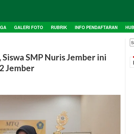
AGA
GALERI FOTO
RUBRIK
INFO PENDAFTARAN
HUB
S
fo
 Siswa SMP Nuris Jember ini
 2 Jember