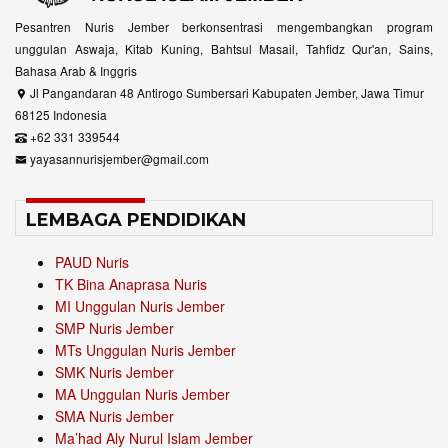
Pesantren Nuris Jember berkonsentrasi mengembangkan program
unggulan Aswaja, Kitab Kuning, Bahtsul Masail, Tahfidz Qur'an, Sains,
Bahasa Arab & Inggris
Jl Pangandaran 48 Antirogo Sumbersari Kabupaten Jember, Jawa Timur
68125 Indonesia
+62 331 339544
yayasannurisjember@gmail.com
LEMBAGA PENDIDIKAN
PAUD Nuris
TK Bina Anaprasa Nuris
MI Unggulan Nuris Jember
SMP Nuris Jember
MTs Unggulan Nuris Jember
SMK Nuris Jember
MA Unggulan Nuris Jember
SMA Nuris Jember
Ma’had Aly Nurul Islam Jember