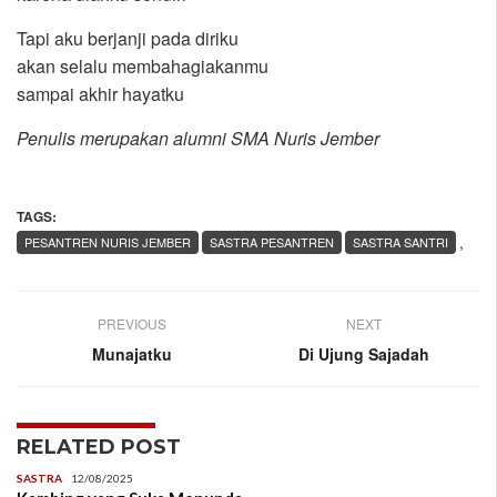
Tapi aku berjanji pada diriku
akan selalu membahagiakanmu
sampai akhir hayatku
Penulis merupakan alumni SMA Nuris Jember
TAGS:
,
PESANTREN NURIS JEMBER
SASTRA PESANTREN
SASTRA SANTRI
PREVIOUS
NEXT
Munajatku
Di Ujung Sajadah
RELATED POST
SASTRA
12/08/2025