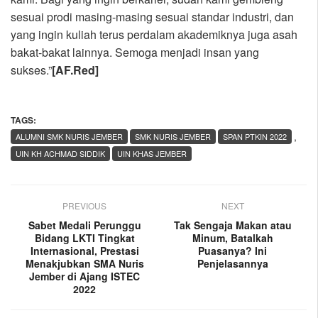
sesuai prodi masing-masing sesuai standar industri, dan
yang ingin kuliah terus perdalam akademiknya juga asah
bakat-bakat lainnya. Semoga menjadi insan yang
sukses.”
[AF.Red]
TAGS:
,
ALUMNI SMK NURIS JEMBER
SMK NURIS JEMBER
SPAN PTKIN 2022
UIN KH ACHMAD SIDDIK
UIN KHAS JEMBER
PREVIOUS
NEXT
Sabet Medali Perunggu
Tak Sengaja Makan atau
Bidang LKTI Tingkat
Minum, Batalkah
Internasional, Prestasi
Puasanya? Ini
Menakjubkan SMA Nuris
Penjelasannya
Jember di Ajang ISTEC
2022