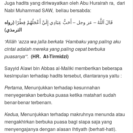
Juga hadits yang diriwayatkan oleh Abu Hurairah ra, dari
Nabi Muhammad SAW, beliau bersabda:
قَالَ اَللَّهُ – عز وجل – أَحَبُّ عِبَادِي إِلَيَّ أَعْجَلُهُمْ فِطْرًا
(رواه
الترمذي)
“Allâh ‘azza wa jalla berkata ‘Hambaku yang paling aku
cintai adalah mereka yang paling cepat berbuka
puasanya'”.
(HR. At-Tirmidzi)
Sayyid Alawi bin Abbas al-Maliki memberikan beberapa
kesimpulan terhadap hadits tersebut, diantaranya yaitu :
Pertama
, Menunjukkan terhadap kesunnahan
menyegerakan berbuka puasa ketika matahari sudah
benar-benar terbenam.
Kedua,
Menunjukkan terhadap makruhnya menunda atau
mengakhirkan berbuka puasa bagi siapa saja yang
menyengajanya dengan alasan ihtiyath (berhati-hati).