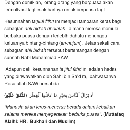
Dengan demikian, orang-orang yang berpuasa akan
termotivasi lagi esok harinya untuk berpuasa lagi.
Kesunnahan
ta’jilul fithri
ini menjadi tamparan keras bagi
sebagian
ahli bid’ah dholalah
, dimana mereka memulai
berbuka puasa dengan terlebih dahulu menunggu
keluarnya bintang-bintang (
an-nujum
). Jelas sekali cara
sebagian
ahli bid’ah
tersebut bertentangan dengan
sunnah Nabi Muhammad SAW.
Adapun dalil kesunnahan
ta’jilul fithri
ini adalah hadits
yang diriwayatkan oleh Sahl bin Sa’d ra, bahwasanya
Rasulullah SAW bersabda:
لَا يَزَالُ اَلنَّاسُ بِخَيْرٍ مَا عَجَّلُوا اَلْفِطْرَ (
مُتَّفَقٌ عَلَيْهِ)
“Manusia akan terus-menerus berada dalam kebaikan
selama mereka menyegerakan berbuka puasa”.
(
Muttafaq
Alaihi:
HR. Bukhari dan Muslim)