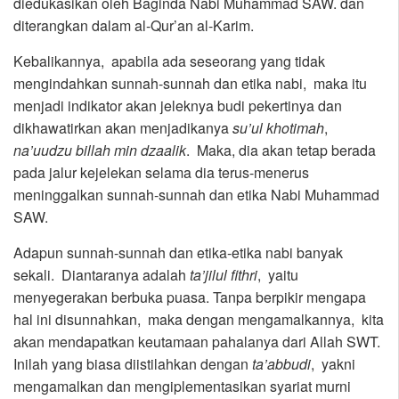
diedukasikan oleh Baginda Nabi Muhammad SAW. dan
diterangkan dalam al-Qur’an al-Karim.
Kebalikannya, apabila ada seseorang yang tidak
mengindahkan sunnah-sunnah dan etika nabi, maka itu
menjadi indikator akan jeleknya budi pekertinya dan
dikhawatirkan akan menjadikanya
su’ul khotimah
,
na’uudzu billah min dzaalik
. Maka, dia akan tetap berada
pada jalur kejelekan selama dia terus-menerus
meninggalkan sunnah-sunnah dan etika Nabi Muhammad
SAW.
Adapun sunnah-sunnah dan etika-etika nabi banyak
sekali. Diantaranya adalah
ta’jilul fithri
, yaitu
menyegerakan berbuka puasa. Tanpa berpikir mengapa
hal ini disunnahkan, maka dengan mengamalkannya, kita
akan mendapatkan keutamaan pahalanya dari Allah SWT.
Inilah yang biasa diistilahkan dengan
ta’abbudi
, yakni
mengamalkan dan mengiplementasikan syariat murni