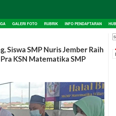
AGA
GALERI FOTO
RUBRIK
INFO PENDAFTARAN
HUB
S
fo
ng, Siswa SMP Nuris Jember Raih
 Pra KSN Matematika SMP