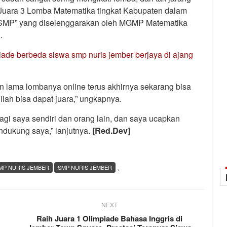
aih Juara 3 Lomba Matematika tingkat Kabupaten dalam
SMP” yang diselenggarakan oleh MGMP Matematika
.
iade berbeda siswa smp nuris jember berjaya di ajang
an lama lombanya online terus akhirnya sekarang bisa
lillah bisa dapat juara,” ungkapnya.
agi saya sendiri dan orang lain, dan saya ucapkan
dukung saya,” lanjutnya.
[Red.Dev]
,
MP NURIS JEMBER
SMP NURIS JEMBER
NEXT
Raih Juara 1 Olimpiade Bahasa Inggris di