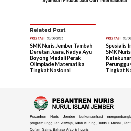
Syamsuri Firdaus Jadi Qari’ Internasional
Related Post
PRESTASI
08/08/2026
PRESTASI
08/08
SMK Nuris Jember Tambah
Spesialis 
Deretan Juara, Nadya Ayu
SMK Nuris,
Boyong Medali Perak
Ketekunan
Olimpiade Matematika
Perunggu 
Tingkat Nasional
Tingkat N
Pesantren Nuris Jember berkonsentrasi mengembangk
program unggulan Aswaja, Kitab Kuning, Bahtsul Masail, Tahf
Qur'an, Sains, Bahasa Arab & Inggris