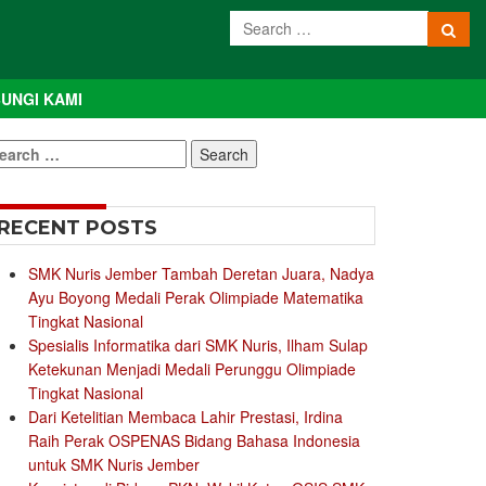
UNGI KAMI
earch
r:
RECENT POSTS
SMK Nuris Jember Tambah Deretan Juara, Nadya
Ayu Boyong Medali Perak Olimpiade Matematika
Tingkat Nasional
Spesialis Informatika dari SMK Nuris, Ilham Sulap
Ketekunan Menjadi Medali Perunggu Olimpiade
Tingkat Nasional
Dari Ketelitian Membaca Lahir Prestasi, Irdina
Raih Perak OSPENAS Bidang Bahasa Indonesia
untuk SMK Nuris Jember