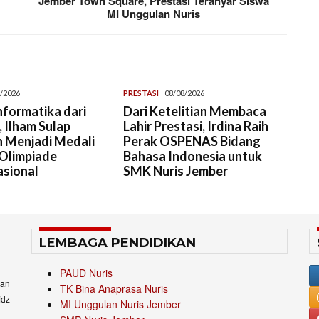
Jember Town Square, Prestasi Teranyar Siswa
MI Unggulan Nuris
/2026
PRESTASI
08/08/2026
Informatika dari
Dari Ketelitian Membaca
 Ilham Sulap
Lahir Prestasi, Irdina Raih
 Menjadi Medali
Perak OSPENAS Bidang
Olimpiade
Bahasa Indonesia untuk
asional
SMK Nuris Jember
LEMBAGA PENDIDIKAN
PAUD Nuris
an
TK Bina Anaprasa Nuris
idz
MI Unggulan Nuris Jember