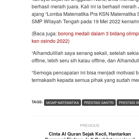
berhasil meraih juara. Kali ini ia berhasil mer
ajang “Lomba Matematika Pra KSN Matematika 
SMP Wilayah Tengah pada 19 Mei 2022 kemarin
(Baca juga:
borong medali dalam 3 bidang olimp
ksn osindo 2022)
“Alhamdulillah saya senang sekali, setelah seki
offline, lebih seru sih kalau offline, dan Alhamdu
“Semoga pencapaian ini bisa menjadi motivasi b
termakasih kepada semua pihak yang sudah men
TAGS:
MGMP MATEMATIKA
PRESTASI SANTRI
PRESTASI S
PREVIOUS
Cinta Al Quran Sejak Kecil, Hantarkan